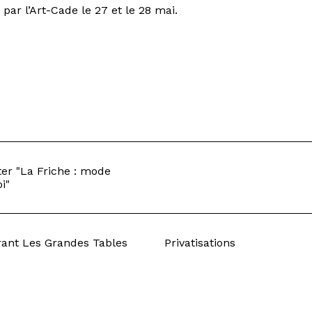
 par l’Art-Cade le 27 et le 28 mai.
er "La Friche : mode
i"
rant Les Grandes Tables
Privatisations
ts de la Scène
Résidences
ement
Égalité professionnelle