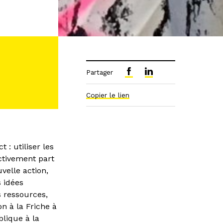
Partager
Copier le lien
 : utiliser les
ctivement part
velle action,
s idées
s ressources,
on à la Friche à
blique à la