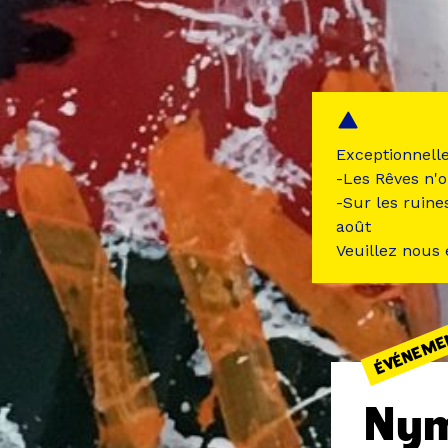
Exceptionnell
-Les Rêves n'o
-Sur les ruine
août
Veuillez nous
ÉVÉNEME
Nym