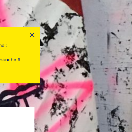
nd :
imanche 9