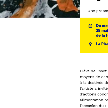
Une propos
Du me
28 mai
de la 
La Pla
Elève de Josef 
moyens de comm
à la destinée 
l’artiste a invi
d’actions conc
alimentation po
l’occasion du P