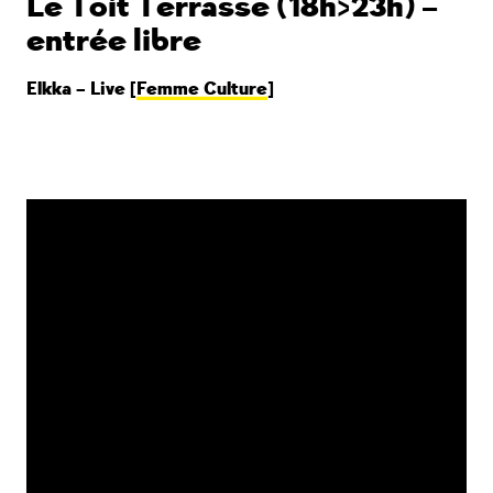
Le Toit Terrasse (18h>23h) –
entrée libre
Elkka – Live [
Femme Culture
]