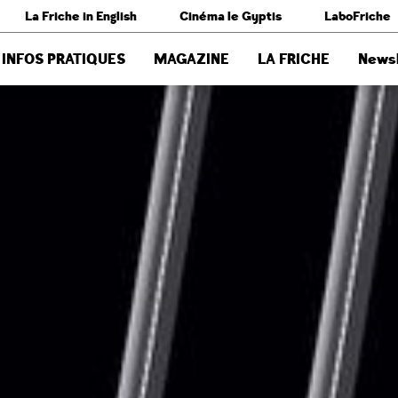
La Friche in English
Cinéma le Gyptis
LaboFriche
INFOS PRATIQUES
MAGAZINE
LA FRICHE
Newsl