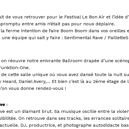
it de vous retrouver pour le Festival Le Bon Air et l’idée d
mpromptu entre amis n’était pas pour nous déplaire.
 la ferme intention de faire Boom Boom dans vos oreilles 
 une équipe qui sait y faire : Sentimental Rave / PailletteS
n on réouvre notre enivrante Ballroom drapée d’une scén
Funktion-One.
de cette salle unique où vous avez dansé toute la nuit su
Heard, Daniel Avery,… Et bien c’est là au 2ème étage de l
u’on vous donne rendez-vous !
ve :
ve est un diamant brut. Sa musique oscille entre la viole
sibilitée. On retrouve dans ses tracks, les errances solitai
 actuelle. DJ, productrice, et photographe autodidacte bas