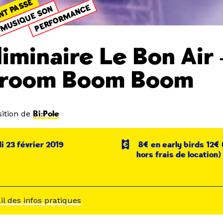
NT PASSÉ
PERFORMANCE
MUSIQUE SON
liminaire Le Bon Air 
lroom Boom Boom
ition de
Bi:Pole
 23 février 2019
8€ en early birds 12€ 
hors frais de location)
ail des infos pratiques