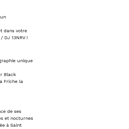
’un
et dans votre
 / DJ 13NRV !
ographie unique
r Black
a Friche la
nce de ses
res et nocturnes
ée à Saint