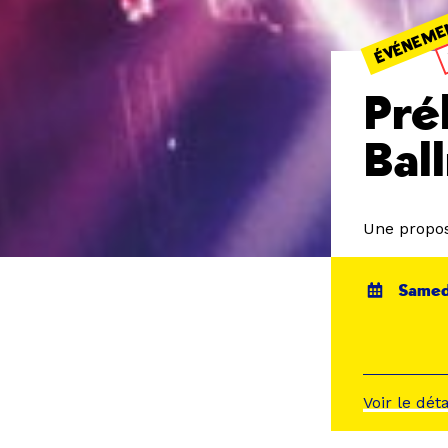
ÉVÉNEME
Pré
Bal
Une propos
Samedi
Voir le dét