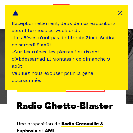
Panneau de gestion des cookies
MENU
Exceptionnellement, deux de nos expositions
seront fermées ce week-end :
-Les Rêves n'ont pas de titre de Zineb Sedira
ce samedi 8 août
-Sur les ruines, les pierres fleurissent
d'Abdessamad El Montassir ce dimanche 9
août
Veuillez nous excuser pour la gêne
occasionnée.
ÉVÉNEMENT PASSÉ
MUSIQUE SON
Radio Ghetto-Blaster
Une proposition de
Radio Grenouille &
Euphonia
et
AMI