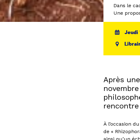
Dans le ca
Une propos
Jeudi 
Librai
Après une 
novembre 2
philosoph
rencontre 
À l’occasion d
de « Rhizophora
ainsi qu’un éc