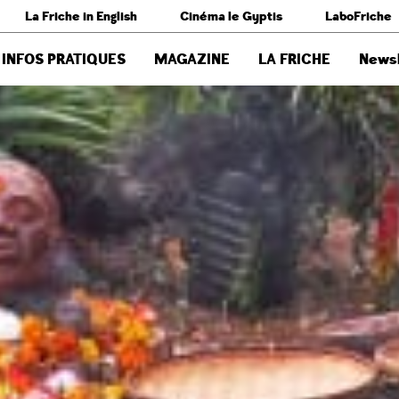
La Friche in English
Cinéma le Gyptis
LaboFriche
INFOS PRATIQUES
MAGAZINE
LA FRICHE
Newsl