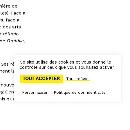
mière de
.es). Face à
es, face à
n des arts
 réfugio
 de
Fugitive,
Ce site utilise des cookies et vous donne le
 Ses récits sont
contrôle sur ceux que vous souhaitez activer
nnent la forme
TOUT ACCEPTER
Tout refuser
s nouveaux, ses
g Center for
Personnaliser
Politique de confidentialité
nis quand elle
mée de l’École
1, La Sorbonne