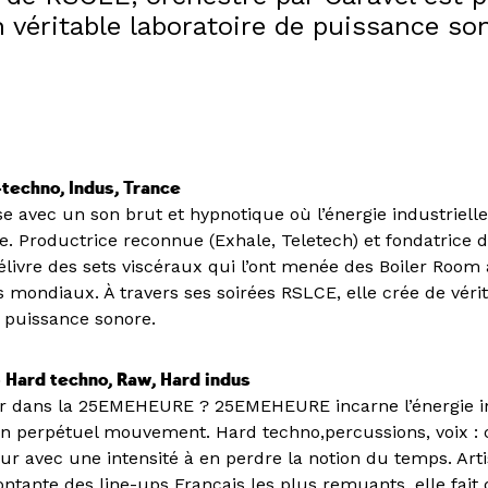
véritable laboratoire de puissance so
-techno, Indus, Trance
se avec un son brut et hypnotique où l’énergie industriell
e. Productrice reconnue (Exhale, Teletech) et fondatrice
délivre des sets viscéraux qui l’ont menée des Boiler Room
s mondiaux. À travers ses soirées RSLCE, elle crée de véri
e puissance sonore.
Hard techno, Raw, Hard indus
rer dans la 25EMEHEURE ? 25EMEHEURE incarne l’énergie i
n perpétuel mouvement. Hard techno,percussions, voix : c’
ur avec une intensité à en perdre la notion du temps. Art
ntante des line-ups Français les plus remuants, elle fait