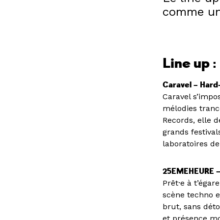
comme un 
Line up :
Caravel – Hard
Caravel s’impo
mélodies tranc
Records, elle 
grands festival
laboratoires d
25EMEHEURE – 
Prêt·e à t’éga
scène techno e
brut, sans déto
et présence mo