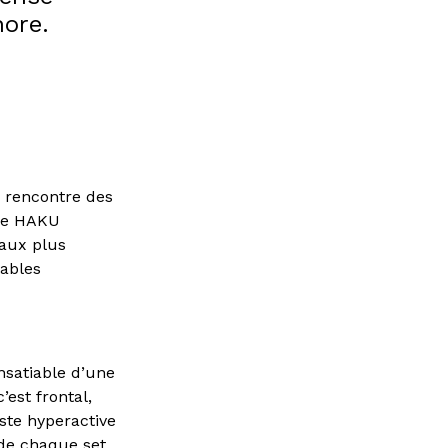
nore.
e rencontre des
 de HAKU
 aux plus
tables
nsatiable d’une
est frontal,
iste hyperactive
 de chaque set