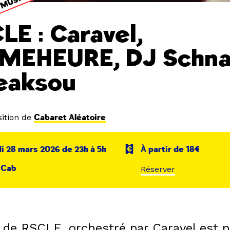
LE : Caravel,
MEHEURE, DJ Schn
eaksou
ition de
Cabaret Aléatoire
 28 mars 2026 de 23h à 5h
À partir de 18€
 Cab
Réserver
p de RSCLE, orchestré par Caravel est 