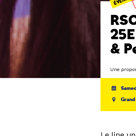
RSC
25E
& P
Une propos
Samedi
Grand
Le line u