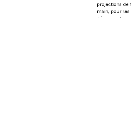
projections de
main, pour les
découvrir leur t
+ d’infos
Vous avez une question ?
Consult
d’emplo
Accès directs
Restau