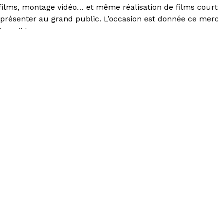
 films, montage vidéo… et même réalisation de films court
 présenter au grand public. L’occasion est donnée ce merc
ravail !
er "La Friche : mode
i"
rant Les Grandes Tables
Privatisations