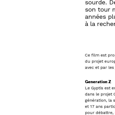
sourde. D
son tour m
années plu
à la reche
Ce film est pr
du projet europ
avec et par le
Generation Z
Le Gyptis est e
dans le projet 
génération, la
et 17 ans part
pour débattre, 