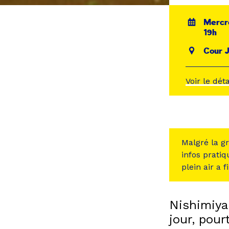
Mercre
19h
Cour J
Voir le dét
Malgré la gr
infos pratiq
plein air a 
Nishimiya
jour, pour