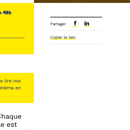
n 48h
Partager
Copier le lien
e lire nos
 cinéma en
 Chaque
le est