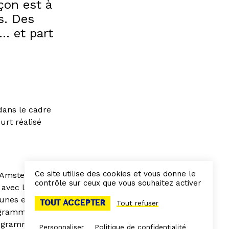
çon est à
s. Des
s… et part
dans le cadre
urt réalisé
Ce site utilise des cookies et vous donne le
 à Amsterdam)
contrôle sur ceux que vous souhaitez activer
 avec la jeune
eunes entre 12
TOUT ACCEPTER
Tout refuser
rogrammation
rogramme :
Personnaliser
Politique de confidentialité