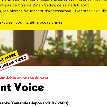
nt pas de titre de Zineb Sedira ce samedi 8 août
s, les pierres fleurissent d'Abdessamad El Montassir ce d
 excuser pour la gêne occasionnée.
NT PASSÉ
CINÉMA VIDÉO
ur Jobin en raison du vent
ent Voice
 Naoko Yamanda (Japon / 2018 / 2h09)