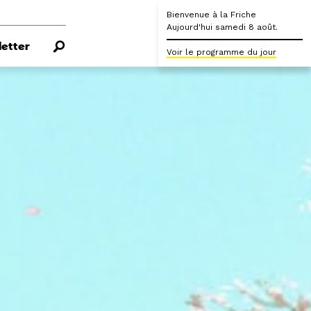
Bienvenue à la Friche
Aujourd'hui samedi 8 août.
etter
Voir le programme du jour