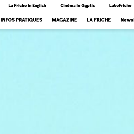
La Friche in English
Cinéma le Gyptis
LaboFriche
INFOS PRATIQUES
MAGAZINE
LA FRICHE
Newsl