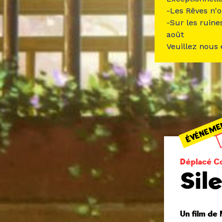
-Les Rêves n'o
-Sur les ruine
août
Veuillez nous
ÉVÉNEME
Déplacé Co
Sil
Un film de