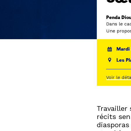
Penda Diou
Dans le ca
Une propos
Mardi 
Les Pl
Voir le dét
Travailler
récits sen
diasporas