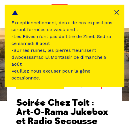
Panneau de gestion des cookies
MENU
Exceptionnellement, deux de nos expositions
seront fermées ce week-end :
-Les Rêves n'ont pas de titre de Zineb Sedira
ce samedi 8 août
-Sur les ruines, les pierres fleurissent
d'Abdessamad El Montassir ce dimanche 9
août
Veuillez nous excuser pour la gêne
occasionnée.
ÉVÉNEMENT PASSÉ
MUSIQUE SON
Soirée Chez Toit :
Art-O-Rama Jukebox
et Radio Secousse