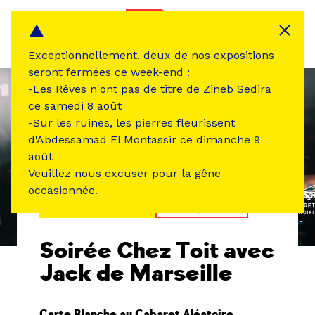
Panneau de gestion des cookies
MENU
Exceptionnellement, deux de nos expositions
seront fermées ce week-end :
-Les Rêves n'ont pas de titre de Zineb Sedira
ce samedi 8 août
-Sur les ruines, les pierres fleurissent
d'Abdessamad El Montassir ce dimanche 9
août
Veuillez nous excuser pour la gêne
occasionnée.
ÉVÉNEMENT PASSÉ
MUSIQUE SON
Soirée Chez Toit avec
Jack de Marseille
Carte Blanche au Cabaret Aléatoire