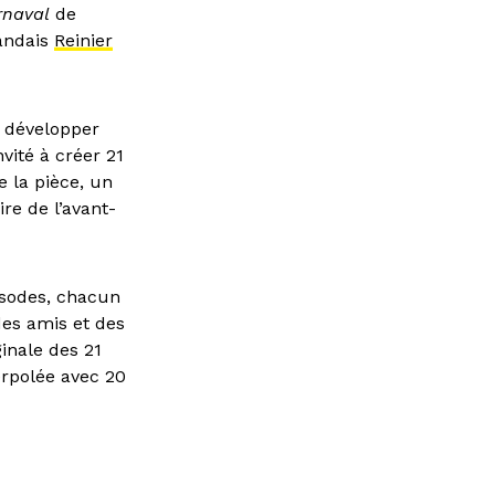
rnaval
de
landais
Reinier
 développer
nvité à créer 21
 la pièce, un
re de l’avant-
pisodes, chacun
des amis et des
inale des 21
erpolée avec 20