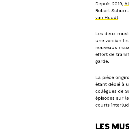
Depuis 2019,
Al
Robert Schuman
van Houdt
.
Les deux music
une version fina
nouveaux masqu
effort de trans
garde.
La pièce origin
étant dédié à 
collègues de S
épisodes sur l
courts interlu
LES MUS