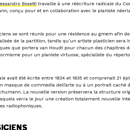
essandro Bosetti
travaille à une réécriture radicale du
Ca
n, conçu pour et en collaboration avec le pianiste néer
iens se sont réunis pour une résidence au gmem afin de
lisée de la partition, tandis qu’un artiste plasticien sera i
es que portera van Houdt pour chacun des chapitres de
formisme pour un pianiste virtuose, spécialiste du répertoi
ale avait été écrite entre 1834 et 1835 et comprenait 21 é
un masque de commedia dell’arte ou à un portrait caché 
chumann. La nouvelle version préservera la structure orig
esquels verra le jour une création totalement nouvelle int
des radiophoniques.
ICIENS