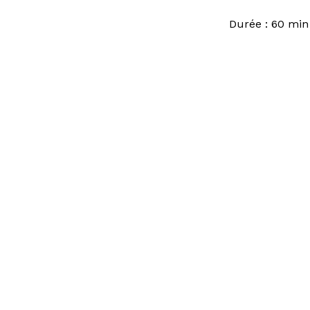
Durée : 60 min
Vous avez une question ?
Consult
d’emplo
Accès directs
Restau