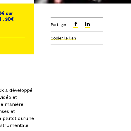
10€ sur
 : 30€
Partager
Copier le lien
ck a développé
vidéo et
 de manière
nses et
 plutôt qu’une
instrumentale