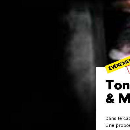
ÉVÉNEME
Ton
& M
Dans le ca
Une propos