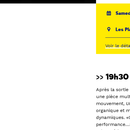
Samed
Les Pl
Voir le dét
>> 19h3
Après la sorti
une pièce mult
mouvement,
U
organique et m
dynamiques. «
performance…»,