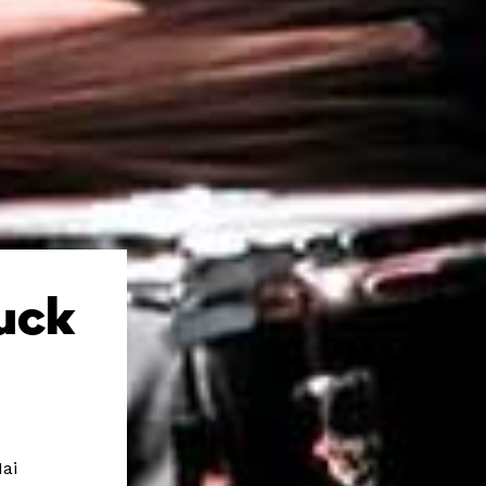
uck
Mai