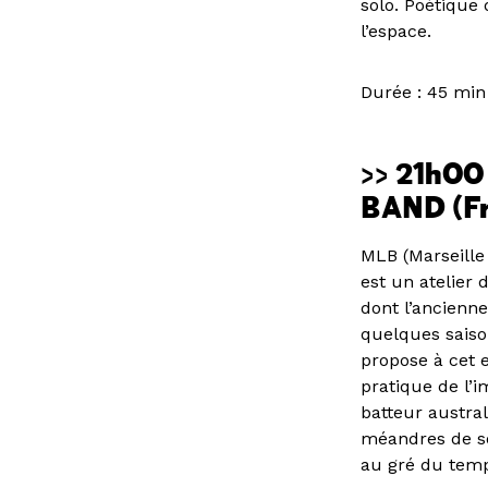
solo. Poétique
l’espace.
Durée : 45 min
>> 21h0
BAND (Fr
MLB (Marseille
est un atelier 
dont l’ancienne
quelques saison
propose à cet 
pratique de l’i
batteur austral
méandres de so
au gré du temp