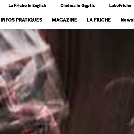
La Friche in English
Cinéma le Gyptis
LaboFriche
INFOS PRATIQUES
MAGAZINE
LA FRICHE
Newsl