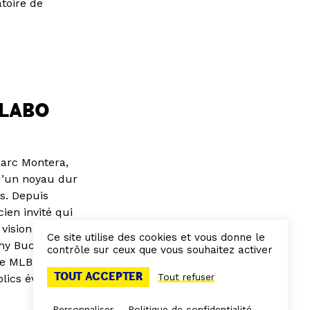
toire de
 LABO
Marc Montera,
 d’un noyau dur
ts. Depuis
ien invité qui
vision de la
Ce site utilise des cookies et vous donne le
ony Buck,
contrôle sur ceux que vous souhaitez activer
 le MLB dans les
TOUT ACCEPTER
Tout refuser
lics évoluent
Personnaliser
Politique de confidentialité