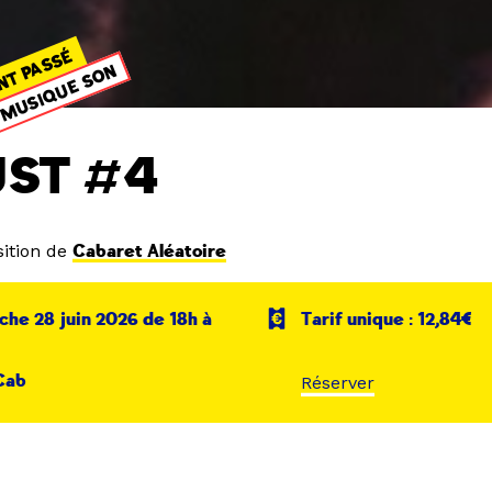
NT PASSÉ
MUSIQUE SON
UST #4
ition de
Cabaret Aléatoire
he 28 juin 2026 de 18h à
Tarif unique : 12,84€
Cab
Réserver