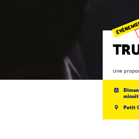
ÉVÉNEME
TR
Une propos
Dimanc
minuit
Petit 