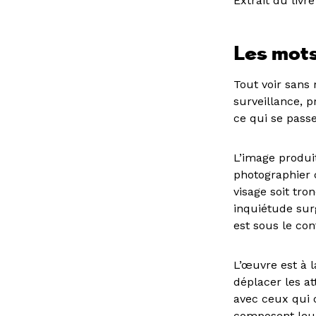
Extrait du livr
Les mots
Tout voir sans
surveillance, p
ce qui se pass
L’image produi
photographier c
visage soit tr
inquiétude sur
est sous le con
L’œuvre est à l
déplacer les at
avec ceux qui o
composent leur