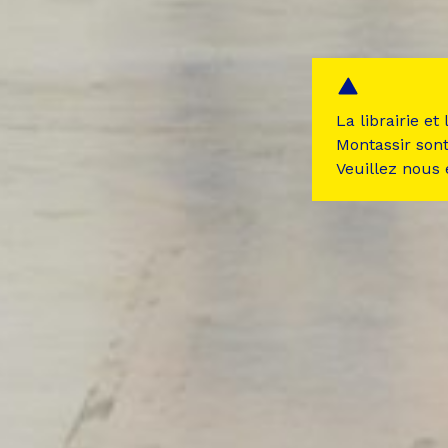
La librairie et
Montassir son
Veuillez nous