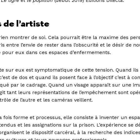
e
Le tigre et le papillon
(début 2019) Éditions Dilecta.
 de l’artiste
 rien montrer de soi. Cela pourrait être la maxime des per
ris entre l’envie de rester dans l’obscurité et le désir de n
e pour eux dans ces espaces d’enfermements.
te sur eux est symptomatique de cette tension. Quand ils 
’est de dos et quand ils posent face à l’objectif c’est à co
onqué par le cadrage. Quand un visage apparaît sur une im
git tant leurs représentations de l’empêchement sont op
trôle de l’autre et les caméras veillent.
a fois forme et processus, elle consiste à inventer un espa
tendus et les assignations sur la prison. L’expérience se d
rganisent le dispositif carcéral, à la recherche des indice
s cultures et leurs paysages professionnels.