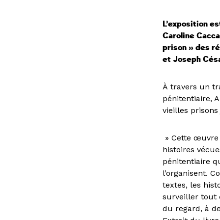
L’exposition es
Caroline Caccav
prison » des r
et Joseph Césa
À travers un tr
pénitentiaire,
vieilles prison
» Cette œuvre 
histoires vécue
pénitentiaire q
l’organisent. C
textes, les hi
surveiller tout
du regard, à d