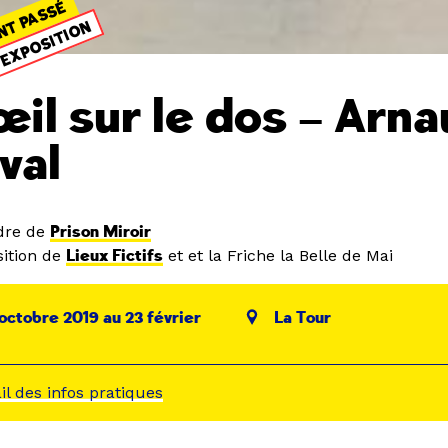
NT PASSÉ
EXPOSITION
œil sur le dos – Arn
val
dre de
Prison Miroir
ition de
Lieux Fictifs
et et la Friche la Belle de Mai
octobre 2019 au 23 février
La Tour
ail des infos pratiques