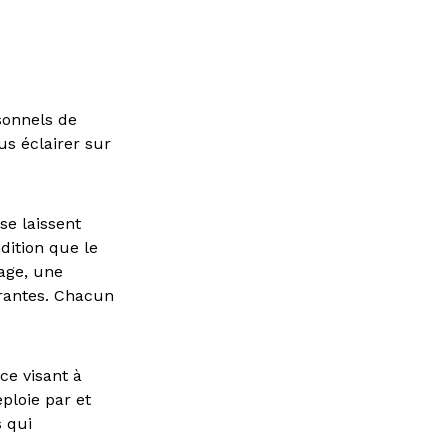
sonnels de
ous éclairer sur
se laissent
ndition que le
age, une
érantes. Chacun
ce visant à
éploie par et
s qui