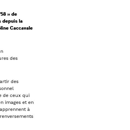
’58 » de
s depuis la
oline Caccavale
on
ures des
artir des
sonnel
re de ceux qui
 en images et en
 apprennent à
s renversements