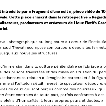
t introduite par « Fragment d’une nuit », pièce vidéo de 10
ale. Cette pièce s’inscrit dans la rétrospective « Regard
éalisateurs, producteurs et créateurs de Lieux Fictifs Car
rini.
avail photographique au long cours au cœur de l’instituti
 Arnaud Theval recompose son parcours depuis les fermet
s jusqu’aux nouvelles structures.
d’immersion dans la culture pénitentiaire se fabrique à p
s, des prisons traversées et des mises en situation du per
uestionnant sa relation à l’imaginaire carcéral et à la figu
omme si l’œilleton s’était inversé, le spectateur découvre,
stoires de ceux qui sont perçus comme des bourreaux, qui
 en étant controÌés de toute part, parfois confrontés à de
es pleins d’humanités, à leurs propres peurs et doutes. »