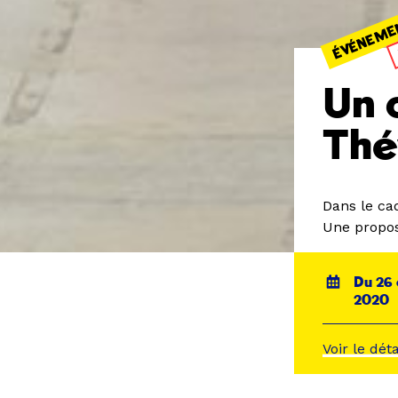
ÉVÉNEME
Un 
Thé
Dans le ca
Une propos
Du 26 
2020
Voir le dét