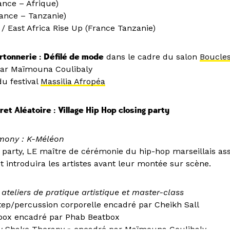
ance – Afrique)
ance – Tanzanie)
/ East Africa Rise Up (France Tanzanie)
rtonnerie :
Défilé de mode
dans le cadre du salon
Boucle
par Maïmouna Coulibaly
du festival
Massilia Afropéa
et Aléatoire :
Village Hip Hop closing party
emony : K-Méléon
party, LE maître de cérémonie du hip-hop marseillais ass
t introduira les artistes avant leur montée sur scène.
 ateliers de pratique artistique et master-class
tep/percussion corporelle encadré par Cheikh Sall
ox encadré par Phab Beatbox
ty Shake Therapy » encadré par Maïmouna Coulibaly