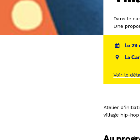
Dans le ca
Une propos
Le 29 
La Car
Voir le dét
Atelier d’initi
village hip-hop 
Au prog