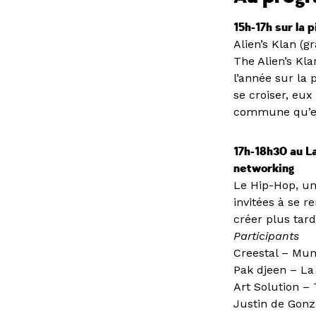
15h-17h sur la 
Alien’s Klan (gr
The Alien’s Kla
l’année sur la 
se croiser, eux 
commune qu’est
17h-18h30 au L
networking
Le Hip-Hop, un
invitées à se 
créer plus tar
Participants
Creestal – Mun
Pak djeen – La
Art Solution –
Justin de Gonz