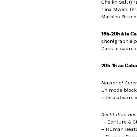
Cheikh Sall (Fr
Tina Mweni (Fr
Mathieu Bruno 
19h-20h à la Ca
chorégraphié 
Dans le cadre 
20h-1h au Cabar
Master of Cer
En mode block 
interplateaux e
Restitution des
– Ecriture & S
– Human Beatb
– Danse « Boo