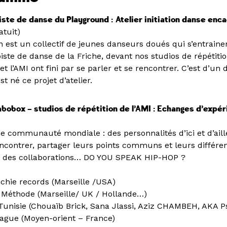
piste de danse du Playground :
Atelier initiation danse enc
atuit)
n est un collectif de jeunes danseurs doués qui s’entraine
piste de danse de la Friche, devant nos studios de répétitio
et l’AMI ont fini par se parler et se rencontrer. C’est d’un 
 né ce projet d’atelier.
abobox – studios de répétition de l’AMI : Echanges d’expé
e communauté mondiale : des personnalités d’ici et d’aill
rencontrer, partager leurs points communs et leurs différ
d des collaborations… DO YOU SPEAK HIP-HOP ?
chie records (Marseille /USA)
 Méthode (Marseille/ UK / Hollande…)
 Tunisie (Chouaïb Brick, Sana Jlassi, Aziz CHAMBEH, AKA Ps
ague (Moyen-orient – France)