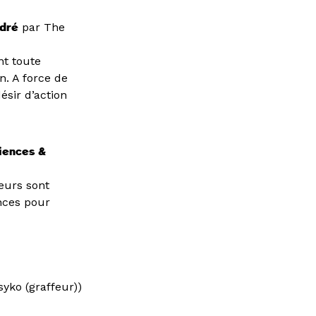
adré
par The
nt toute
n. A force de
désir d’action
riences &
eurs sont
ences pour
yko (graffeur))