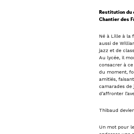
Restitution du
Chantier des F
Né à Lille à l
aussi de Willi
jazz et de class
Au lycée, il m
consacrer à ce 
du moment, for
amitiés, faisa
camarades de je
d’affronter l’a
Thibaud devien
Un mot pour leq