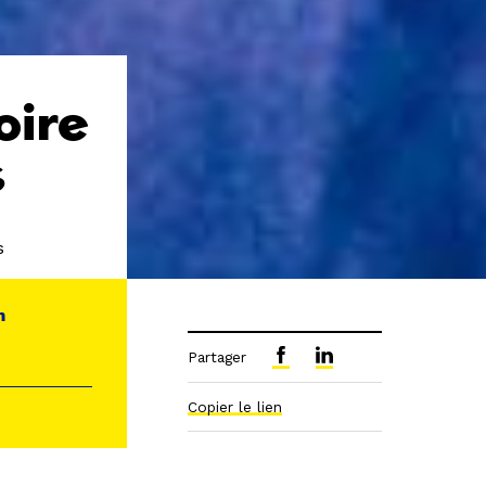
oire
s
s
n
Partager
Copier le lien