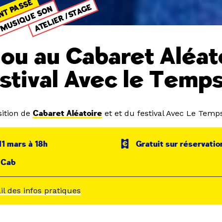
NT PASSÉ
ATELIER /STAGE
MUSIQUE SON
ou au Cabaret Aléat
estival Avec le Temp
ition de
Cabaret Aléatoire
et et du festival Avec Le Temp
11 mars à 18h
Gratuit sur réservatio
 Cab
ail des infos pratiques