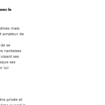
avec le
atines mais
et amateur de
 de se
ons nantaises
uisant ses
rsque ses
r lui
ère privée et