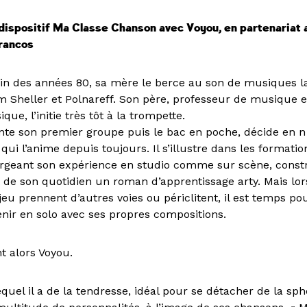
 dispositif Ma Classe Chanson avec Voyou, en partenariat 
rancos
a fin des années 80, sa mère le berce au son de musiques l
am Sheller et Polnareff. Son père, professeur de musique 
ique, l’initie très tôt à la trompette.
onte son premier groupe puis le bac en poche, décide en n
qui l’anime depuis toujours. Il s’illustre dans les formati
geant son expérience en studio comme sur scène, constr
nt de son quotidien un roman d’apprentissage arty. Mais lo
u prennent d’autres voies ou périclitent, il est temps pou
venir en solo avec ses propres compositions.
t alors Voyou.
uel il a de la tendresse, idéal pour se détacher de la sph