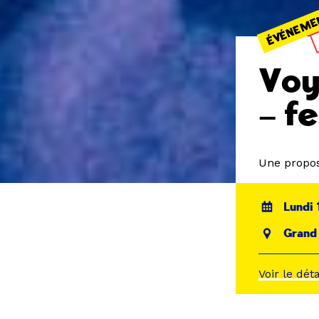
ÉVÉNEME
Voy
– f
Une propos
Lundi 
Grand
Voir le dét