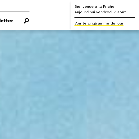
Bienvenue à la Friche
Aujourd'hui vendredi 7 août.
etter
Voir le programme du jour