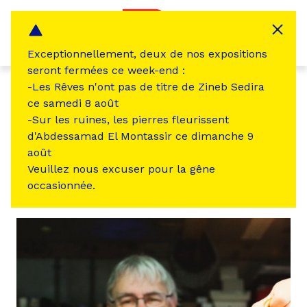
Panneau de gestion des cookies
MENU
Exceptionnellement, deux de nos expositions
seront fermées ce week-end :
-Les Rêves n'ont pas de titre de Zineb Sedira
ce samedi 8 août
←
Revenir à la liste des Frichistes
-Sur les ruines, les pierres fleurissent
d'Abdessamad El Montassir ce dimanche 9
FRICHISTE
ARTS VISUELS
ARTISTES
août
Veuillez nous excuser pour la gêne
Brisson Jean-Luc
occasionnée.