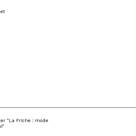
 et
er "La Friche : mode
i"