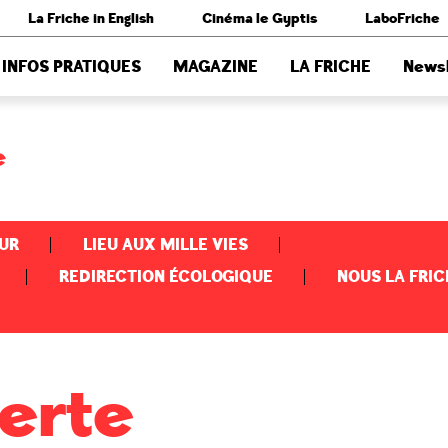
La Friche in English
Cinéma le Gyptis
LaboFriche
INFOS PRATIQUES
MAGAZINE
LA FRICHE
Newsl
e
UR
LIEU AUX MILLE VIES
REDIRECTION ÉCOLOGIQUE
NOUS LA FRIC
Verte