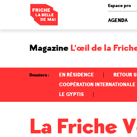
Panneau de gestion des cookies
Espace pro
AGENDA
Magazine
L'œil de la Frich
EN RÉSIDENCE
RETOUR S
Dossiers
COOPÉRATION INTERNATIONALE
LE GYPTIS
La Friche 