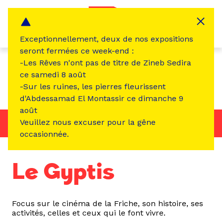
Panneau de gestion des cookies
MENU
Exceptionnellement, deux de nos expositions
seront fermées ce week-end :
-Les Rêves n'ont pas de titre de Zineb Sedira
Magazine
L'œil de la Friche
ce samedi 8 août
-Sur les ruines, les pierres fleurissent
d'Abdessamad El Montassir ce dimanche 9
août
Veuillez nous excuser pour la gêne
Dossiers
occasionnée.
Le Gyptis
Focus sur le cinéma de la Friche, son histoire, ses
activités, celles et ceux qui le font vivre.