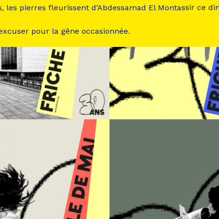
s, les pierres fleurissent d'Abdessamad El Montassir ce d
 excuser pour la gêne occasionnée.