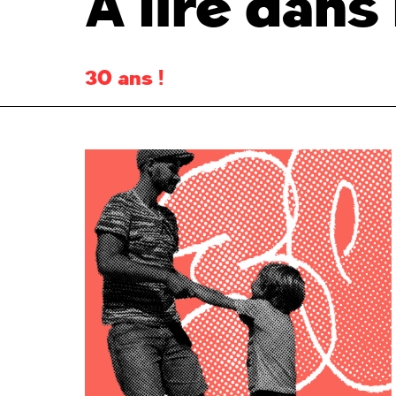
À lire dan
30 ans !