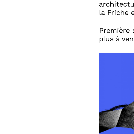
architect
la Friche e
Première s
plus à veni