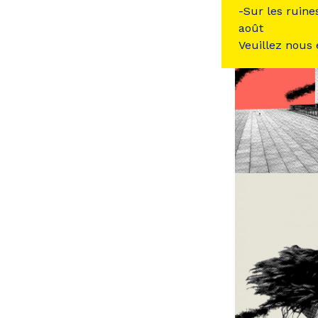
-Sur les ruine
août
Veuillez nous