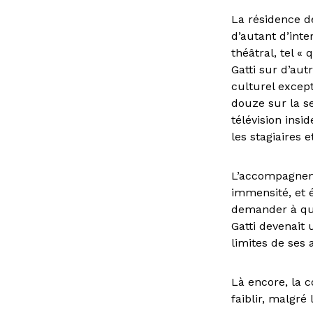
La résidence de
d’autant d’int
théâtral, tel «
Gatti sur d’aut
culturel except
douze sur la se
télévision insid
les stagiaires 
L’accompagnemen
immensité, et 
demander à quo
Gatti devenait
limites de ses 
Là encore, la 
faiblir, malgré