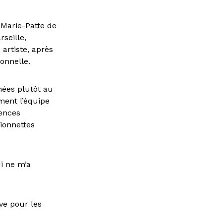
-Marie-Patte de
seille,
 artiste, après
onnelle.
nnées plutôt au
ument l’équipe
ences
ionnettes
i ne m’a
ve pour les