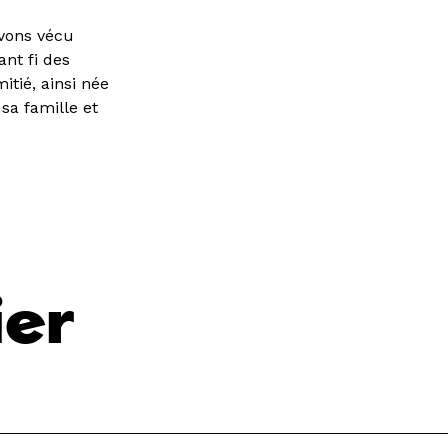
avons vécu
nt fi des
itié, ainsi née
sa famille et
ier