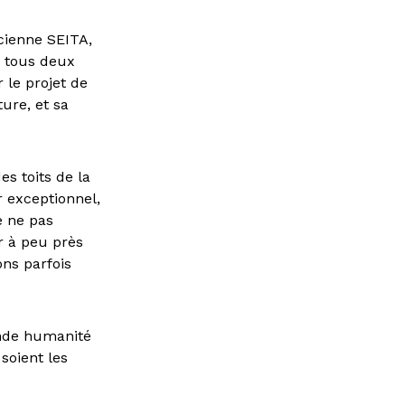
cienne SEITA,
, tous deux
 le projet de
ture, et sa
es toits de la
ur exceptionnel,
e ne pas
er à peu près
ons parfois
rande humanité
soient les