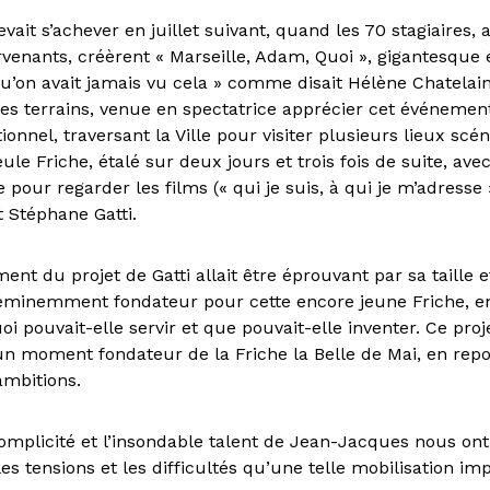
vait s’achever en juillet suivant, quand les 70 stagiaires
ervenants, créèrent « Marseille, Adam, Quoi », gigantesqu
 qu’on avait jamais vu cela » comme disait Hélène Chatelai
res terrains, venue en spectatrice apprécier cet événement
ionnel, traversant la Ville pour visiter plusieurs lieux scé
ule Friche, étalé sur deux jours et trois fois de suite, ave
e pour regarder les films (« qui je suis, à qui je m’adresse 
et Stéphane Gatti.
t du projet de Gatti allait être éprouvant par sa taille e
éminemment fondateur pour cette encore jeune Friche, en
i pouvait-elle servir et que pouvait-elle inventer. Ce pro
 un moment fondateur de la Friche la Belle de Mai, en rep
ambitions.
complicité et l’insondable talent de Jean-Jacques nous on
 les tensions et les difficultés qu’une telle mobilisation im