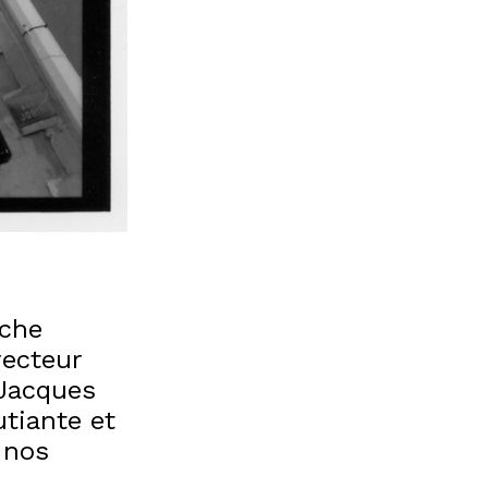
iche
recteur
-Jacques
utiante et
 nos