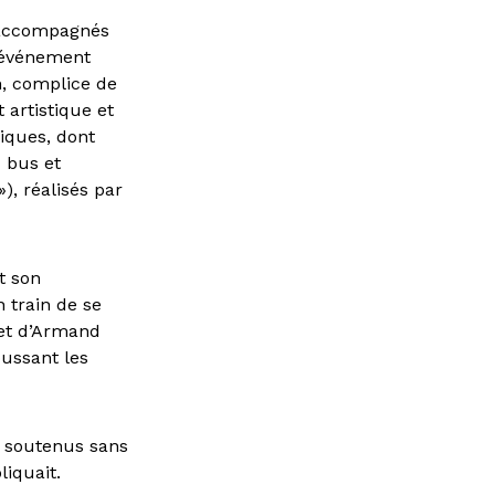
, accompagnés
e événement
n, complice de
 artistique et
niques, dont
c bus et
»), réalisés par
t son
 train de se
jet d’Armand
oussant les
t soutenus sans
pliquait.