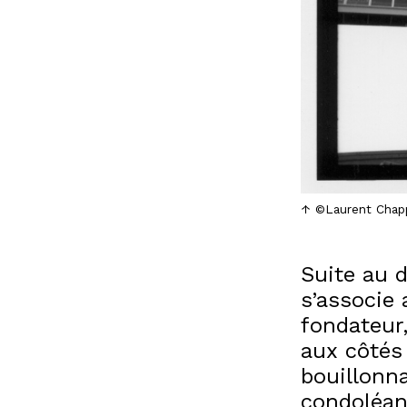
©Laurent Chap
Suite au 
s’associe 
fondateur,
aux côtés 
bouillonn
condoléan