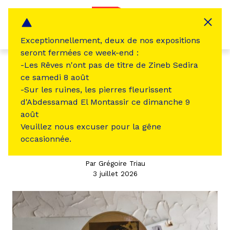
Panneau de gestion des cookies
MENU
Exceptionnellement, deux de nos expositions
seront fermées ce week-end :
-Les Rêves n'ont pas de titre de Zineb Sedira
En résidence
ce samedi 8 août
-Sur les ruines, les pierres fleurissent
EXPÉRIENCE(S)
d'Abdessamad El Montassir ce dimanche 9
août
Trick 54 GROCCO
Veuillez nous excuser pour la gêne
occasionnée.
Par Grégoire Triau
3 juillet 2026