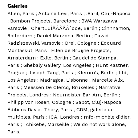
Galeries
Allen, Paris ; Antoine Levi, Paris ; :Baril, Cluj-Napoca
; Bombon Projects, Barcelone ; BWA Warszawa,
Varsovie ; ChertLuÌÂÂÂÂÂˆdde, Berlin ; Cinnnamon,
Rotterdam ; Daniel Marzona, Berlin ; Dawid
Radziszewski, Varsovie ; Drei, Cologne ; Edouard
Montassut, Paris ; Ellen de Bruijne Projects,
Amsterdam ; Exile, Berlin ; Gaudel de Stampa,
Paris ; Ghebaly Gallery, Los Angeles ; Hunt Kastner,
Prague ; Joseph Tang, Paris ; Klemm’s, Berlin ; Ltd,
Los Angeles ; Madragoa, Lisbonne ; Marcelle Alix,
Paris ; Meessen De Clercq, Bruxelles ; Narrative
Projects, Londres ; Neumeister Bar-Am, Berlin ;
Philipp von Rosen, Cologne ; Sabot, Cluj-Napoca.
Éditions Daviet-Thery, Paris ; GDM, galerie de
multiples, Paris ; ICA, Londres ; mfc-michèle didier,
Paris ; Tchikebe, Marseille ; We do not work alone,
Paris.