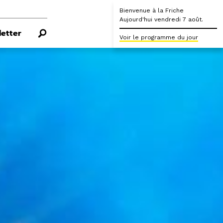
Bienvenue à la Friche
Aujourd'hui vendredi 7 août.
etter
Voir le programme du jour