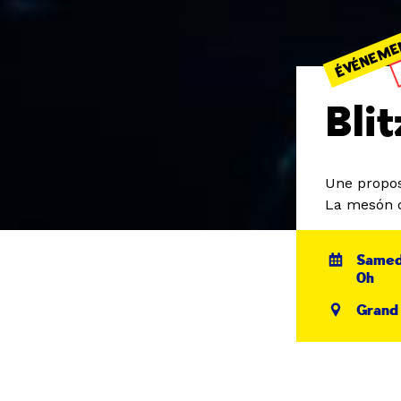
ÉVÉNEME
Bli
Une propos
La mesón d
Samed
0h
Grand