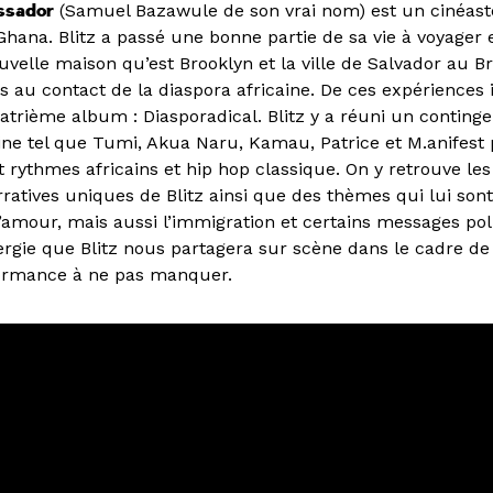
ssador
(Samuel Bazawule de son vrai nom) est un cinéast
hana. Blitz a passé une bonne partie de sa vie à voyager e
ouvelle maison qu’est Brooklyn et la ville de Salvador au Br
s au contact de la diaspora africaine. De ces expériences il
trième album : Diasporadical. Blitz y a réuni un contingen
caine tel que Tumi, Akua Naru, Kamau, Patrice et M.anifest
 rythmes africains et hip hop classique. On y retrouve les
rratives uniques de Blitz ainsi que des thèmes qui lui s
, l’amour, mais aussi l’immigration et certains messages pol
ergie que Blitz nous partagera sur scène dans le cadre de
formance à ne pas manquer.