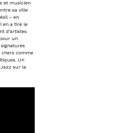
e et musicien
ntre sa ville
ésil – en
 en a tiré le
t d’artistes
 pour un
 signatures
ont chers comme
itiques. Un
 Jazz sur la