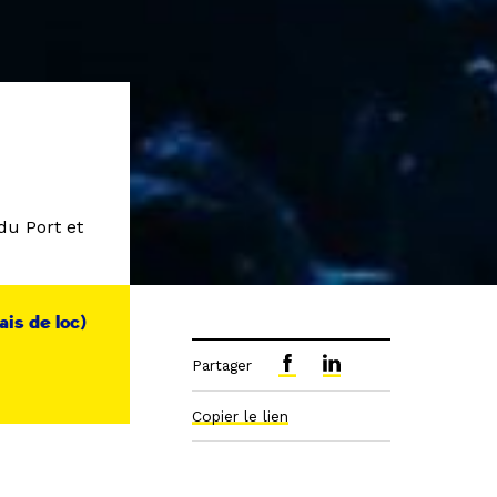
du Port et
ais de loc)
Partager
Copier le lien