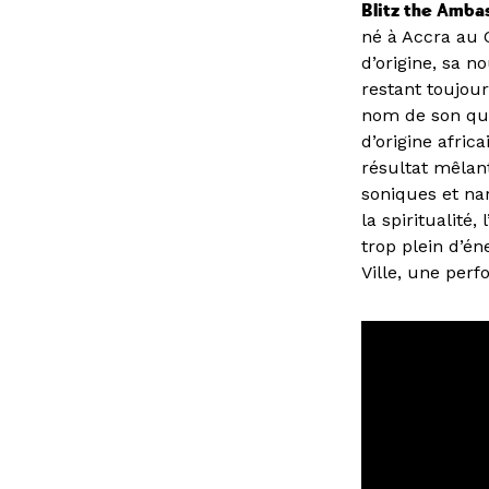
Blitz the Amba
né à Accra au G
d’origine, sa n
restant toujour
nom de son qua
d’origine afri
résultat mêlant
soniques et na
la spiritualité
trop plein d’én
Ville, une per