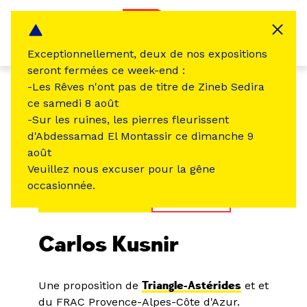
Panneau de gestion des cookies
MENU
Exceptionnellement, deux de nos expositions
seront fermées ce week-end :
-Les Rêves n'ont pas de titre de Zineb Sedira
ce samedi 8 août
-Sur les ruines, les pierres fleurissent
d'Abdessamad El Montassir ce dimanche 9
août
Veuillez nous excuser pour la gêne
occasionnée.
ÉVÉNEMENT PASSÉ
EXPOSITION
Carlos Kusnir
Une proposition de
Triangle-Astérides
et et
du FRAC Provence-Alpes-Côte d'Azur.