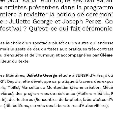
ée pour sa 13
édition, le Festival Parall
ux artistes présent·es dans la program
rnière à revisiter la notion de cérémon
re : Juliette George et Joseph Perez. 
festival ? Qu’est-ce qui fait cérémonie
pas le choix d’un spectacle plutôt qu’un autre qui endosse
 mais le geste de deux artistes aux pratiques très contras
eu d’enquête et de l’humour, et accompagné·es par
Cléme
ailleur du texte.
s littéraires,
Juliette George
étudie à l’ENSP d’Arles, d’où
21. Depuis, elle développe sa pratique à travers des expos
aris, Tbilisi, Marseille ou Montpellier (Jeune création, Mé
vières), des programmes de résidence (Ateliers médicis, R
n), des lectures (Rencontres de la photo, laboratoires d’Au
s (16b éditions, carnets des laboratoires d’Aubervilliers).