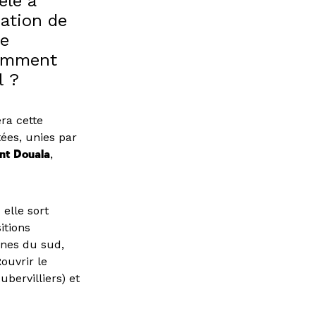
èle a
mation de
ie
Comment
l ?
ra cette
tées, unies par
nt Douala
,
 elle sort
itions
cènes du sud,
ouvrir le
bervilliers) et