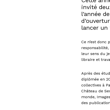
Cette ann
invité de
l’année de
d’ouvertu
lancer un 
Ce n’est donc 
responsabilité,
leur sens du j
libraire et trav
Après des étude
diplômée en 20
collectives à P
Château de Ser
monde, Images i
des publication