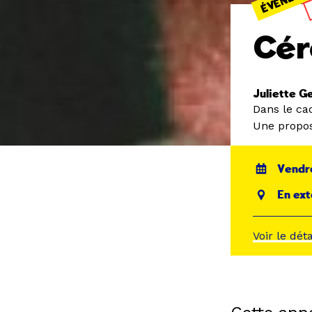
Cér
Juliette G
Dans le ca
Une propos
Vendre
En ext
Voir le dét