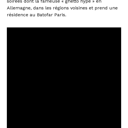
soirées dont la fameuse « ghetto hype » en
Allemagne, dans les régions voisines et prend une
résidence au Batofar Paris.