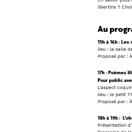
libertins ? Cho
Au prog
15h à 16h : Les
lieu
: la salle 
Proposé par :
À
17h : Poèmes li
Pour public ave
L’aspect coqui
lieu
: le petit 
Proposé par :
À
18h à 19h : L’o
Présentation d’