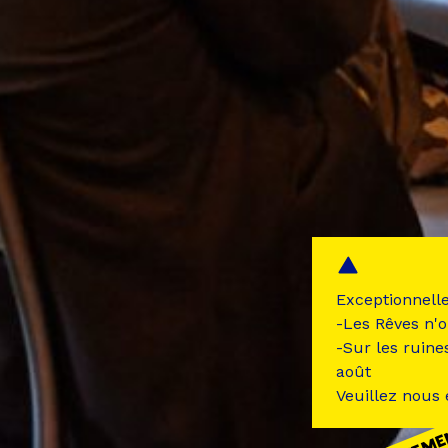
Exceptionnell
-Les Rêves n'o
-Sur les ruine
août
Veuillez nous
ÉVÉNEME