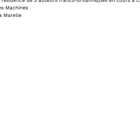
la résidence de 3 auteurs franco-britanniques en cours à L
des Machines
a Marelle
er "La Friche : mode
i"
rant Les Grandes Tables
Privatisations
ts de la Scène
Résidences