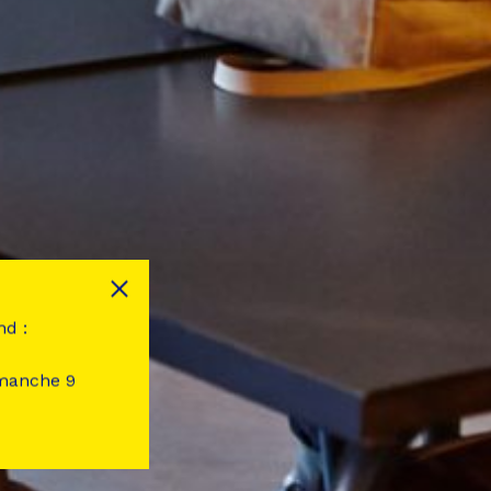
nd :
imanche 9