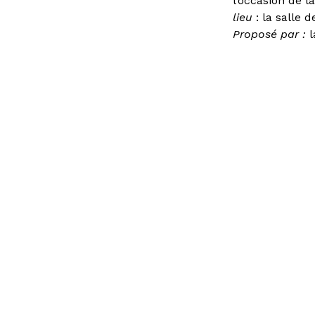
l’occasion de 
lieu
: la salle 
Proposé par :
l
Vous avez une question ?
Consult
d’emplo
Accès directs
Restau
Pôle Ar