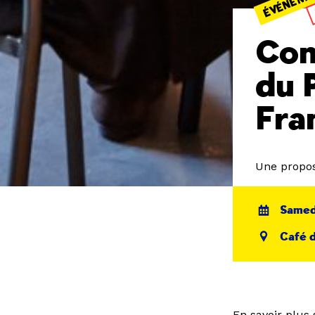
Con
du 
Fra
Une proposi
Samedi
Café d
En savoir plus