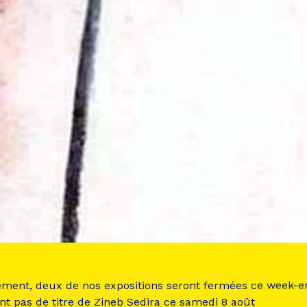
ement, deux de nos expositions seront fermées ce week-e
nt pas de titre de Zineb Sedira ce samedi 8 août