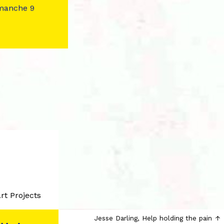
imanche 9
rt Projects
Jesse Darling, Help holding the pain