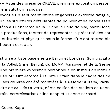
e – Astérides présente CREVÉ, première exposition person
e institution française.
évoque un sentiment intime et général d’extrême fatigue, i
ur les structures défaillantes de pouvoir et de connaissa
ées au Panorama de la Friche la Belle de Mai, parmi lesq
es productions, tentent de représenter la précarité des co
, culturels et physiques sous la forme d’un optimisme ble
d pour s’écrouler.
t un·e artiste basé·e entre Berlin et Londres. Son travail a 
a Volksbühne (Berlin), du MoMA (Varsovie) et de la Serpe
’une première exposition personnelle en institution intitul
llad of Saint Jerome à la Tate Britain dans le cadre des cy
, ses œuvres ont été montrées à la Galerie Sultana, Paris
adre de «À Cris Ouvert», 6ème édition des Ateliers de Renn
rain, commissariat Céline Kopp et Étienne Bernard.
: Céline Kopp