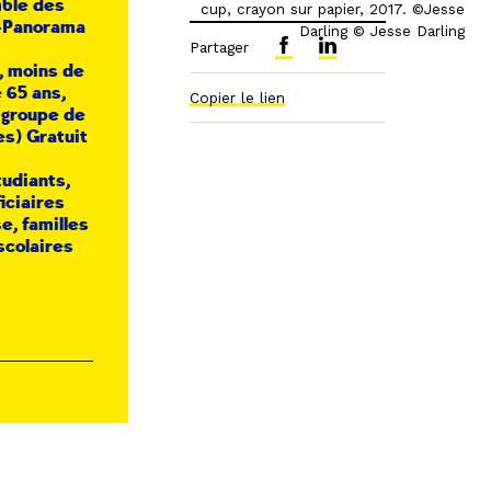
mble des
cup, crayon sur papier, 2017. ©Jesse
r-Panorama
Darling © Jesse Darling
Partager
, moins de
 65 ans,
Copier le lien
 groupe de
es) Gratuit
tudiants,
iciaires
e, familles
scolaires