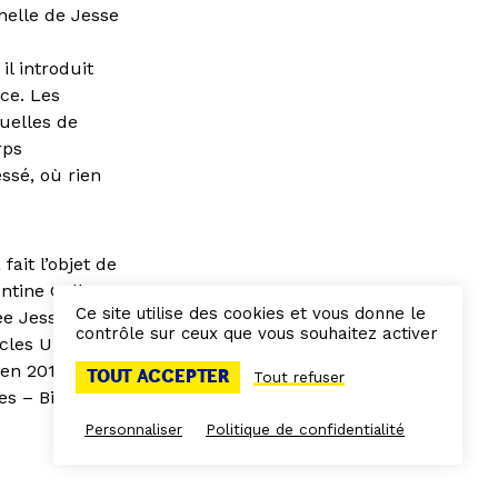
nelle de Jesse
l introduit
nce. Les
uelles de
rps
ssé, où rien
fait l’objet de
ntine Gallery
Ce site utilise des cookies et vous donne le
ée Jesse
contrôle sur ceux que vous souhaitez activer
cles U.K Art
 en 2017 et en
TOUT ACCEPTER
Tout refuser
es – Biennale
Personnaliser
Politique de confidentialité