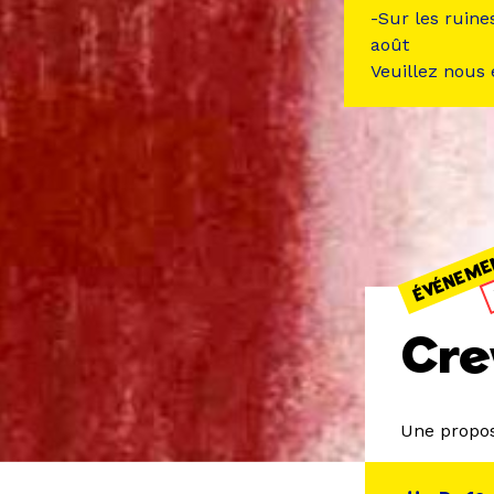
-Sur les ruine
août
Veuillez nous
ÉVÉNEME
Cre
Une propos