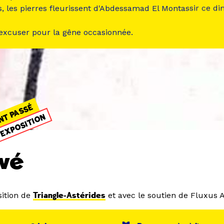
s, les pierres fleurissent d'Abdessamad El Montassir ce d
 excuser pour la gêne occasionnée.
NT PASSÉ
EXPOSITION
vé
ition de
Triangle-Astérides
et avec le soutien de Fluxus A