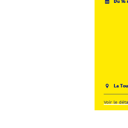
Du 16 
La Tou
Voir le dét