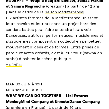
NOUBA-TI
–
Nedjma Hadj Benchelabi, Samaa Wakim
et Samira Negrouche
(création) | à partir de 12 ans
[Dans le cadre de la
Saison Méditerranée
]
Dix artistes femmes de la Méditerranée unissent
leurs savoirs et leur art dans un projet hors des
sentiers battus pour faire entendre leurs voix.
Danseuses, autrices, performeuses, musiciennes et
plasticiennes composent un collectif en perpétuel
mouvement d’idées et de formes. Entre prises de
parole et actes créatifs, c’est à leur tour (nawba en
arabe) d’habiter la scène publique.
+ d’infos
MAR 30 JUIN à 19H
MER 1er JUIL à 19H
WHAT WE CAN DO TOGETHER
–
Lisi Estaras –
MonkeyMind Company et UnmuteDance Company
(première en France) | à partir de 16 ans