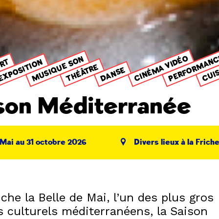
PERFORMAN
CINÉMA VIDÉO
MUSIQUE SON
ORT
EXPOSITION
THÉÂTRE
CUI
DANSE
son Méditerranée
Mai au 31 octobre 2026
Divers lieux à la Frich
iche la Belle de Mai, l’un des plus gros
s culturels méditerranéens, la Saison