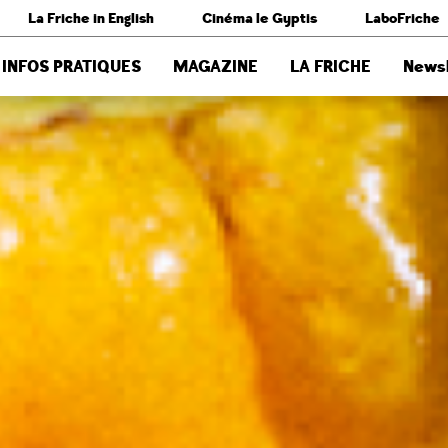
La Friche in English
Cinéma le Gyptis
LaboFriche
INFOS PRATIQUES
MAGAZINE
LA FRICHE
Newsl