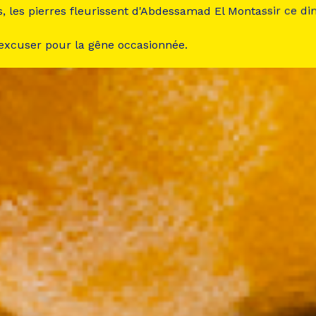
s, les pierres fleurissent d'Abdessamad El Montassir ce d
 excuser pour la gêne occasionnée.