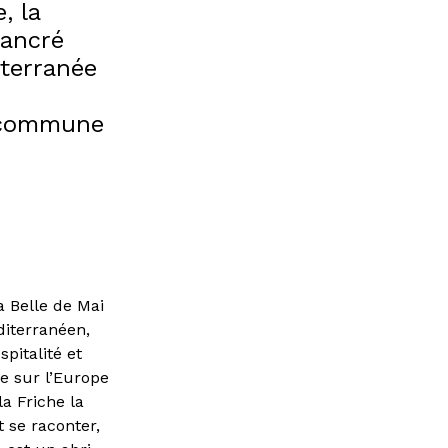
, la
 ancré
iterranée
é commune
a Belle de Mai
diterranéen,
pitalité et
e sur l’Europe
a Friche la
t se raconter,