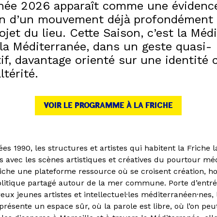
née 2026 apparaît comme une évidence
on d’un mouvement déjà profondément
ojet du lieu. Cette Saison, c’est la Méd
 la Méditerranée, dans un geste quasi-
tif, davantage orienté sur une identit
ltérité.
VOIR LE PROGRAMME À LA FRICHE
es 1990, les structures et artistes qui habitent la Friche l
ns avec les scènes artistiques et créatives du pourtour mé
riche une plateforme ressource où se croisent création, hos
itique partagé autour de la mer commune. Porte d’entré
x jeunes artistes et intellectuel·les méditerranéen·nes, l
présente un espace sûr, où la parole est libre, où l’on peu