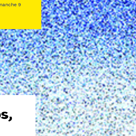
imanche 9
s,