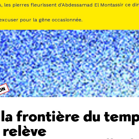
s, les pierres fleurissent d'Abdessamad El Montassir ce d
 excuser pour la gêne occasionnée.
ION
 la frontière du temp
 relève