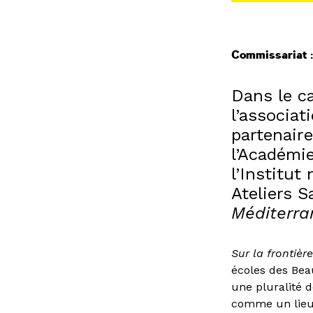
Commissariat :
Dans le c
l’associat
partenair
l’Académi
l’Institut
Ateliers 
Méditerr
Sur la frontiè
écoles des Bea
une pluralité 
comme un lieu 