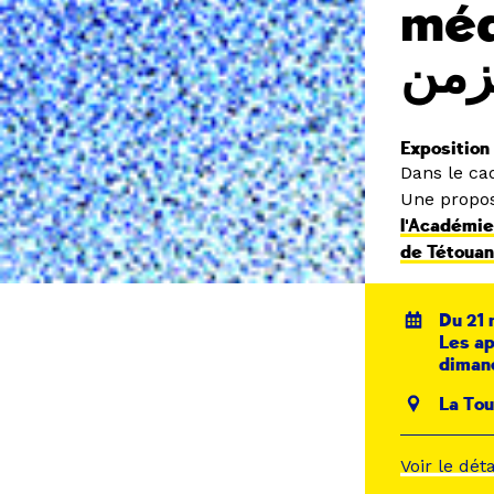
médi
زمن
Exposition 
Dans le ca
Une propos
l'Académie
de Tétoua
Du 21 
Les ap
diman
La Tou
Voir le dét