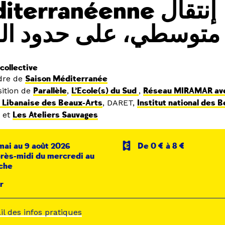
terranéenne إنتقال
متوسطي، على حدود ال
collective
dre de
Saison Méditerranée
ition de
Parallèle
,
L’Ecole(s) du Sud
,
Réseau MIRAMAR av
 Libanaise des Beaux-Arts
, DARET,
Institut national des 
n
et
Les Ateliers Sauvages
mai au 9 août 2026
De 0 € à 8 €
rès-midi du mercredi au
che
r
ail des infos pratiques