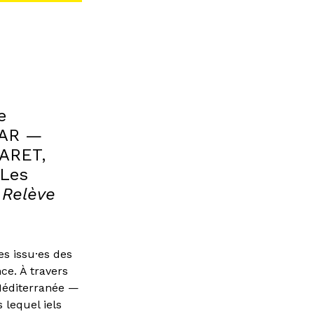
e
MAR —
DARET,
 Les
 Relève
es issu·es des
ce. À travers
 Méditerranée —
 lequel iels