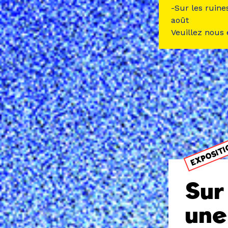
-Sur les ruine
août
Veuillez nous
EXPOSIT
Sur
une