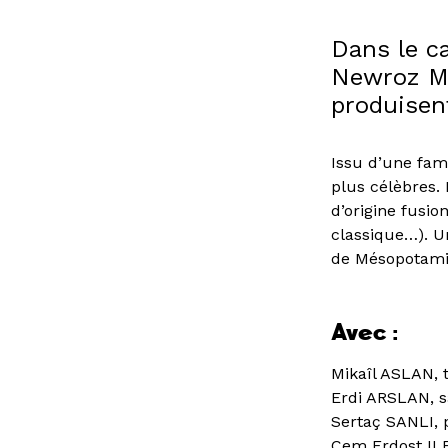
Dans le ca
Newroz Mar
produisent
Issu d’une fami
plus célèbres.
d’origine fusi
classique…). U
de Mésopotamie 
Avec :
Mikaîl ASLAN, t
Erdi ARSLAN, 
Sertaç SANLI, 
Cem Erdost ILE