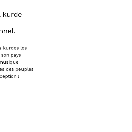
l kurde
nnel.
s kurdes les
 son pays
 musique
es des peuples
ception !