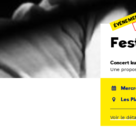
ÉVÉNEME
Fes
Concert ku
Une propos
Mercre
Les Pl
Voir le dét