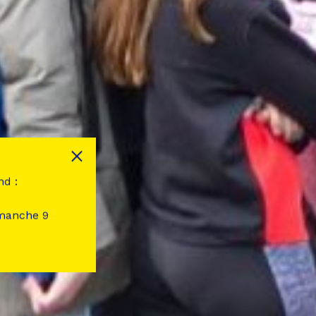
nd :
imanche 9