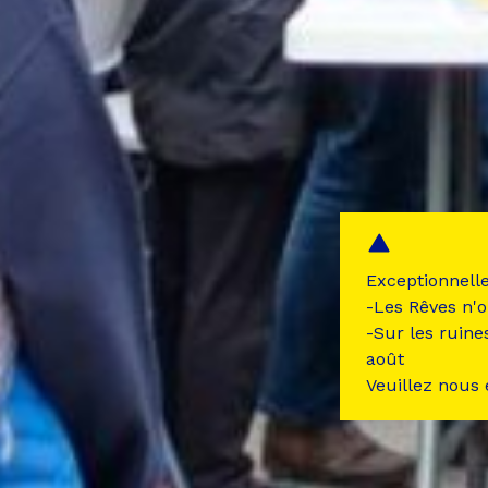
Exceptionnell
-Les Rêves n'o
-Sur les ruine
août
Veuillez nous