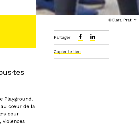
©Clara Prat
Partager
Copier le lien
ous·tes
le Playground.
t au cœur de la
e·s pour
, violences