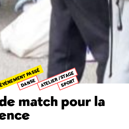
ÉVÉNEMENT PASSÉ
ATELIER /STAGE
DANSE
SPORT
 de match pour la
lence