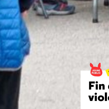
Fin
vio