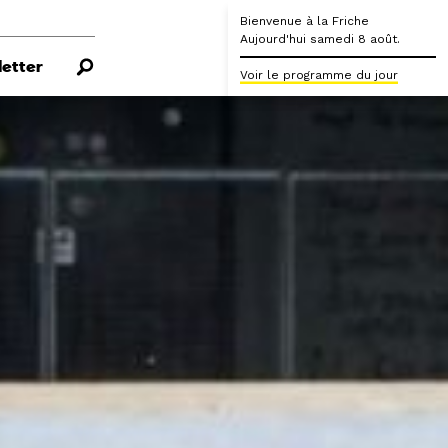
Bienvenue à la Friche
Aujourd'hui samedi 8 août.
etter
Voir le programme du jour