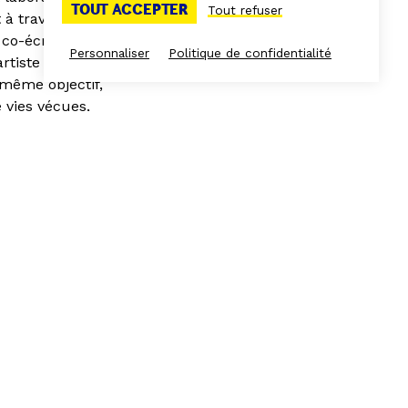
TOUT ACCEPTER
Tout refuser
 à travers
co-écrit et
Personnaliser
Politique de confidentialité
’artiste femme
 même objectif,
 vies vécues,
vec le.la
tie en 2018 des