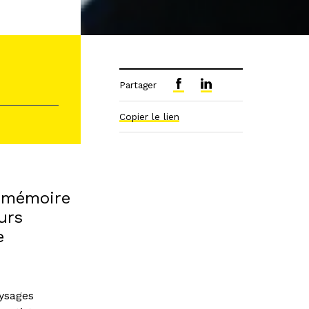
Partager
Copier le lien
a mémoire
urs
e
ysages