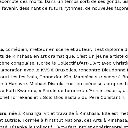
écompte des morts. Dans un temps sorti de ses gonds, les 
l’avenir, dessinant de futurs rythmes, de nouvelles façons
ka
, comédien, metteur en scène et auteur, il est diplômé de
ts de Kinshasa en art dramatique. C’est un jeune artiste d
cène congolaise. Il crée le Collectif D’Art-D’Art avec Christi
laboration avec le KVS à Bruxelles, rencontre Dieudonné
court les festivals, Connexion Kin, Mantsina sur scène à Br
n à Hanovre. Michael Disanka met en scène ses propres te
 de Koffi Kwahule, « Parole de femme » d’Annie Leclerc, « 
chel Torrekens et « Solo Dios Basta » du Père Constantin.
aro
, née à Kananga, vit et travaille à Kinshasa. Elle est me
et autrice. Formée à l’Institut National des Arts à Kinshasa,
haël Disanka le Collectif D’Art-D’art, projet expérimental e