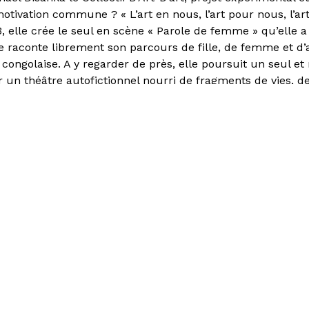
otivation commune ? « L’art en nous, l’art pour nous, l’art
, elle crée le seul en scène « Parole de femme » qu’elle a 
le raconte librement son parcours de fille, de femme et d
 congolaise. A y regarder de près, elle poursuit un seul et
r un théâtre autofictionnel nourri de fragments de vies, de
 et de vies à venir, lui permettant de créer un lien direct a
e, au plus près de l’humain. Artiste reconnue, elle fait par
ationaux invité.es par ProHelvetia au Festival d’Avignon.
er "La Friche : mode
i"