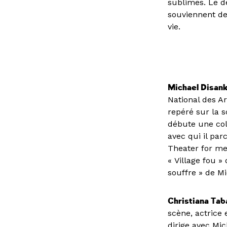
sublimes. Le d
souviennent de 
vie.
Michael Disan
National des Ar
repéré sur la s
débute une col
avec qui il par
Theater for me
« Village fou »
souffre » de Mi
Christiana Tab
scène, actrice 
dirige avec Mic