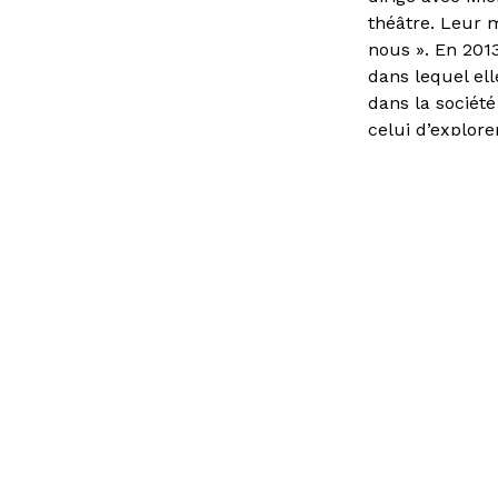
théâtre. Leur m
nous ». En 2013
dans lequel el
dans la société
celui d’explore
de vies passées
spectateur.tric
Artistes intern
Vous avez une question ?
Consult
d’emplo