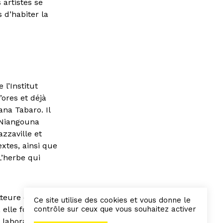
artistes se
 d’habiter la
 l’Institut
’ores et déjà
ana Tabaro. Il
 Niangouna
azzaville et
xtes, ainsi que
L’herbe qui
tteure en
Ce site utilise des cookies et vous donne le
contrôle sur ceux que vous souhaitez activer
 elle fonde et
t laboratoire de