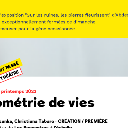
 l'exposition "Sur les ruines, les pierres fleurissent" d'Ab
t exceptionnellement fermées ce dimanche.
 excuser pour la gêne occasionnée.
NT PASSÉ
THÉÂTRE
 printemps 2022
métrie de vies
sanka, Christiana Tabaro • CRÉATION / PREMIÈRE
dre de
Les Rencontres à l'échelle