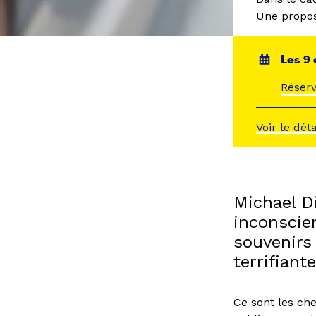
Une propos
Les 9 
Réserv
Voir le dét
Michael D
inconscie
souvenirs
terrifiante
Ce sont les c