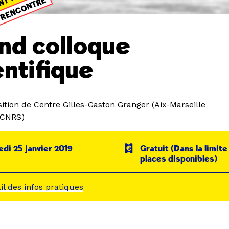
NT PASSÉ
RENCONTRE
nd colloque
entifique
ition de Centre Gilles-Gaston Granger (Aix-Marseille
/CNRS)
di 25 janvier 2019
Gratuit (Dans la limit
places disponibles)
ail des infos pratiques