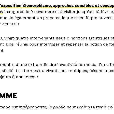
l’exposition Biomorphisme, approches sensibles et concep
nt
inaugurée le 9 novembre et à visiter jusqu’au 10 février,
ccueille également un grand colloque scientifique ouvert
nvier 2019.
0, vingt-quatre intervenants issus d’horizons artistiques et
ont ainsi réunis pour interroger et repenser la notion de f
nt.
t montre d’une extraordinaire inventivité formelle, d’une t
plasticité. Les formes du vivant sont multiples, foisonnante
oujours étonnantes. »
AMME
onde est indépendante, le public peut venir assister à cel