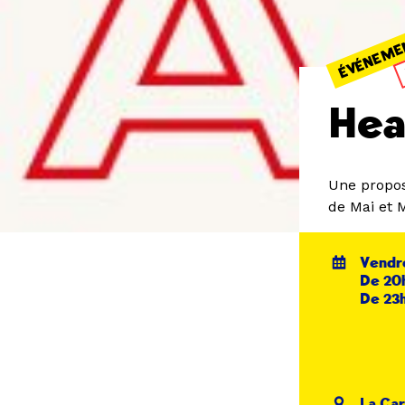
ÉVÉNEME
Hea
Une propos
de Mai et 
Vendre
De 20h
De 23h
La Car