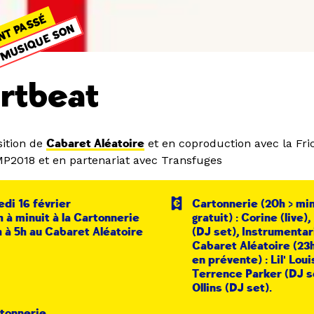
NT PASSÉ
MUSIQUE SON
rtbeat
ition de
Cabaret Aléatoire
et en coproduction avec la Fric
MP2018 et en partenariat avec Transfuges
di 16 février
Cartonnerie (20h > min
 à minuit à la Cartonnerie
gratuit) : Corine (live
 à 5h au Cabaret Aléatoire
(DJ set), Instrumentar
Cabaret Aléatoire (23h
en prévente) : Lil' Loui
Terrence Parker (DJ s
Ollins (DJ set).
tonnerie