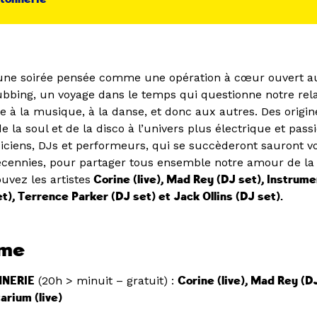
une soirée pensée comme une opération à cœur ouvert au
lubbing, un voyage dans le temps qui questionne notre rel
e à la musique, à la danse, et donc aux autres. Des origin
 la soul et de la disco à l’univers plus électrique et pass
iciens, DJs et performeurs, qui se succèderont sauront v
décennies, pour partager tous ensemble notre amour de la 
uvez les artistes
Corine (live), Mad Rey (DJ set),
Instrum
set), Terrence Parker (DJ set) et Jack Ollins (DJ set).
mme
NNERIE
(20h > minuit – gratuit) :
Corine (live), Mad Rey (DJ
arium (live)