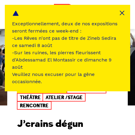
Panneau de gestion des cookies
MENU
Exceptionnellement, deux de nos expositions
seront fermées ce week-end :
-Les Rêves n'ont pas de titre de Zineb Sedira
ce samedi 8 août
-Sur les ruines, les pierres fleurissent
d'Abdessamad El Montassir ce dimanche 9
août
Veuillez nous excuser pour la gêne
occasionnée.
ÉVÉNEMENT PASSÉ
MUSIQUE SON
THÉÂTRE
ATELIER /STAGE
RENCONTRE
J’crains dégun