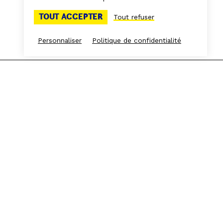
TOUT ACCEPTER
Tout refuser
Personnaliser
Politique de confidentialité
Espace presse
Espace Frichistes
L'équipe