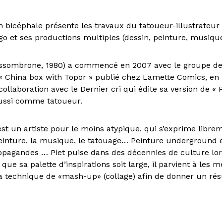
n bicéphale présente les travaux du tatoueur-illustrateur 
go et ses productions multiples (dessin, peinture, musiqu
ssombrone, 1980) a commencé en 2007 avec le groupe de F
 « China box with Topor » publié chez Lamette Comics, en 2
laboration avec le Dernier cri qui édite sa version de « P
 aussi comme tatoueur.
st un artiste pour le moins atypique, qui s’exprime libre
peinture, la musique, le tatouage… Peinture underground et
ropagandes … Piet puise dans des décennies de culture lor
 que sa palette d’inspirations soit large, il parvient à les m
a technique de «mash-up» (collage) afin de donner un rés