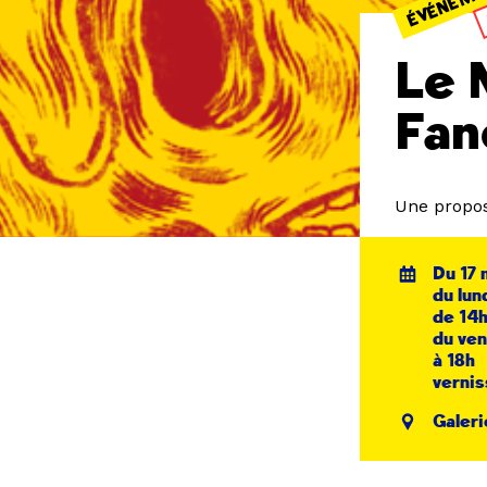
Le 
Fan
Une propos
Du 17 
du lun
de 14h
du ven
à 18h
vernis
Galeri