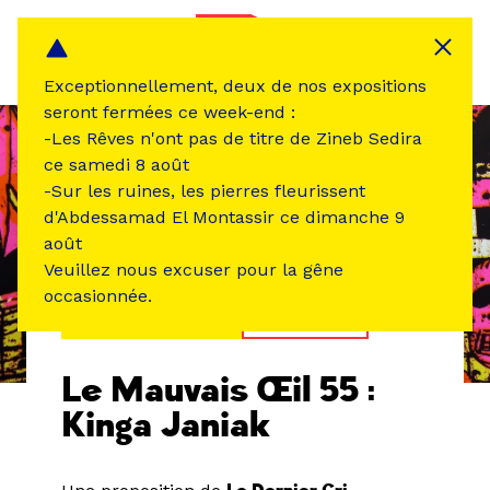
Panneau de gestion des cookies
MENU
Exceptionnellement, deux de nos expositions
seront fermées ce week-end :
-Les Rêves n'ont pas de titre de Zineb Sedira
ce samedi 8 août
-Sur les ruines, les pierres fleurissent
d'Abdessamad El Montassir ce dimanche 9
août
Veuillez nous excuser pour la gêne
occasionnée.
ÉVÉNEMENT PASSÉ
EXPOSITION
Le Mauvais Œil 55 :
Kinga Janiak