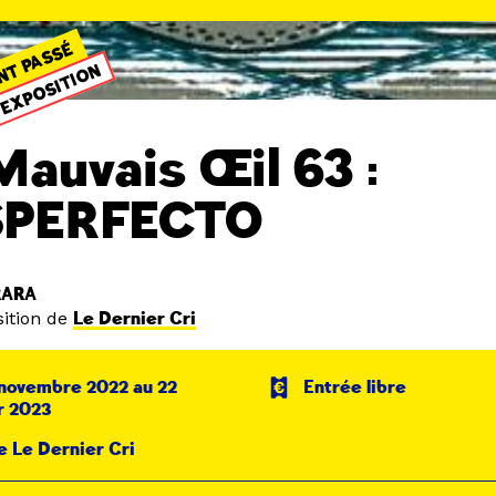
NT PASSÉ
EXPOSITION
Mauvais Œil 63 :
SPERFECTO
RARA
ition de
Le Dernier Cri
novembre 2022 au 22
Entrée libre
r 2023
e Le Dernier Cri