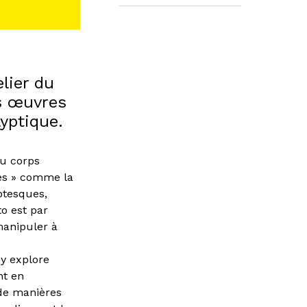
elier du
s œuvres
yptique.
du corps
les » comme la
rotesques,
to est par
manipuler à
 y explore
nt en
 de manières