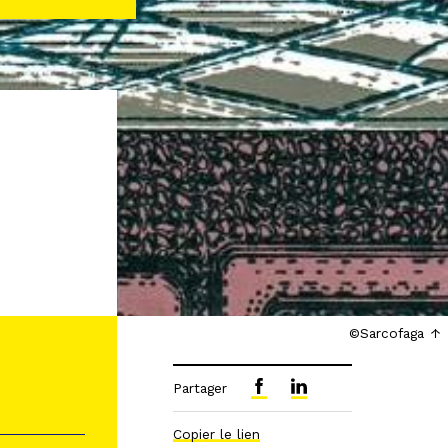
©Sarcofaga
Partager
Copier le lien