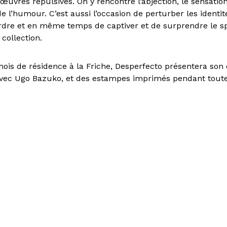
 œuvres répulsives. On y rencontre l’abjection, le sensatio
 l’humour. C’est aussi l’occasion de perturber les identité
ordre et en même temps de captiver et de surprendre le s
 collection.
mois de résidence à la Friche, Desperfecto présentera son 
avec Ugo Bazuko, et des estampes imprimés pendant toute
er "La Friche : mode
i"