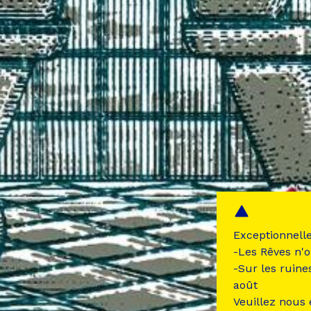
Exceptionnell
-Les Rêves n'o
-Sur les ruine
août
Veuillez nous