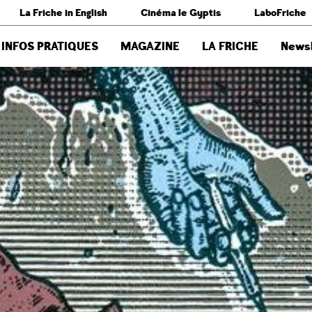
La Friche in English
Cinéma le Gyptis
LaboFriche
INFOS PRATIQUES
MAGAZINE
LA FRICHE
Newsl