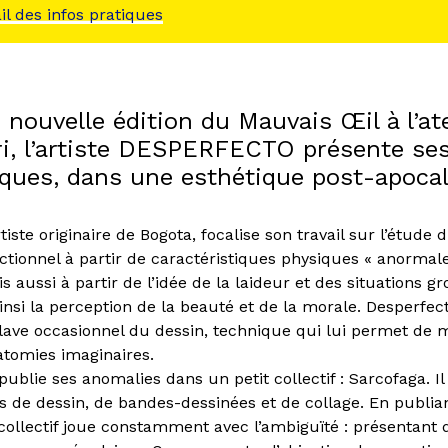
ail des infos pratiques
 nouvelle édition du Mauvais Œil à l’at
ri, l’artiste DESPERFECTO présente se
iques, dans une esthétique post-apocal
tiste originaire de Bogota, focalise son travail sur l’étude 
tionnel à partir de caractéristiques physiques « anorma
is aussi à partir de l’idée de la laideur et des situations g
nsi la perception de la beauté et de la morale. Desperfec
clave occasionnel du dessin, technique qui lui permet de 
atomies imaginaires.
 publie ses anomalies dans un petit collectif : Sarcofaga. Il
es de dessin, de bandes-dessinées et de collage. En publia
e collectif joue constamment avec l’ambiguïté : présentant