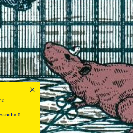
nd :
imanche 9