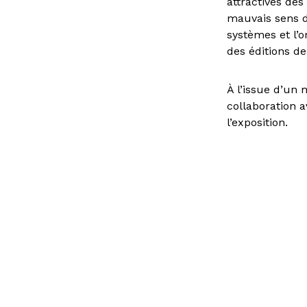
attractives des
mauvais sens de
systèmes et l’
des éditions de
À l’issue d’un 
collaboration 
l’exposition.
Vous avez une question ?
Consult
d’emplo