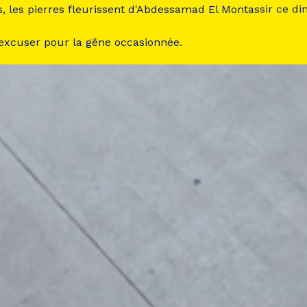
s, les pierres fleurissent d'Abdessamad El Montassir ce d
 excuser pour la gêne occasionnée.