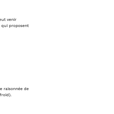
eut venir
, qui proposent
re raisonnée de
roid).