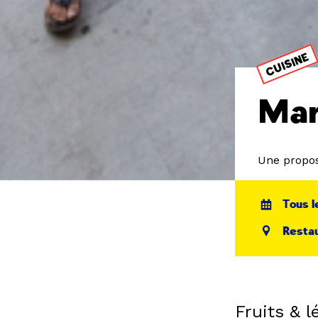
CUISINE
Mar
Une propos
Tous l
Restau
Fruits & 