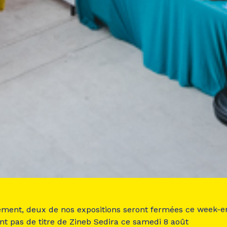
ement, deux de nos expositions seront fermées ce week-e
nt pas de titre de Zineb Sedira ce samedi 8 août