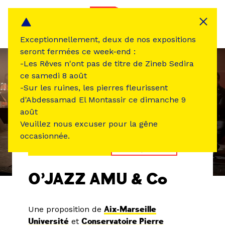
Panneau de gestion des cookies
MENU
Exceptionnellement, deux de nos expositions
seront fermées ce week-end :
-Les Rêves n'ont pas de titre de Zineb Sedira
ce samedi 8 août
-Sur les ruines, les pierres fleurissent
d'Abdessamad El Montassir ce dimanche 9
août
Veuillez nous excuser pour la gêne
occasionnée.
ÉVÉNEMENT PASSÉ
MUSIQUE SON
O’JAZZ AMU & Co
Une proposition de
Aix-Marseille
Université
et
Conservatoire Pierre