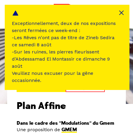
Panneau de gestion des cookies
MENU
Exceptionnellement, deux de nos expositions
seront fermées ce week-end :
-Les Rêves n'ont pas de titre de Zineb Sedira
ce samedi 8 août
-Sur les ruines, les pierres fleurissent
d'Abdessamad El Montassir ce dimanche 9
août
Veuillez nous excuser pour la gêne
occasionnée.
ÉVÉNEMENT PASSÉ
MUSIQUE SON
Plan Affine
Dans le cadre des "Modulations" du Gmem
Une proposition de
GMEM