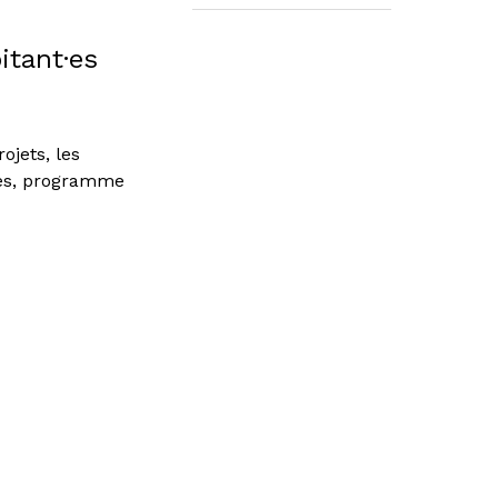
itant·es
ojets, les
nges, programme