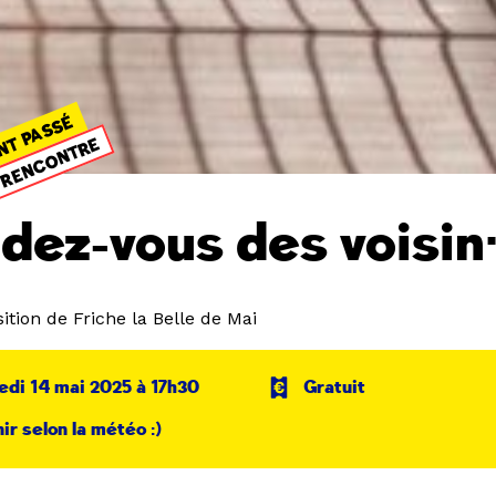
NT PASSÉ
RENCONTRE
dez-vous des voisin
ition de Friche la Belle de Mai
di 14 mai 2025 à 17h30
Gratuit
nir selon la météo :)