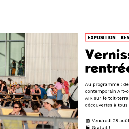
EXPOSITION
RE
Vernis
rentré
Au programme : deux
contemporain Art-o
AIR sur le toit-terr
découvertes à tous 
Vendredi 28 aoû
Gratuit !