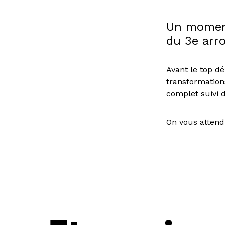
Un moment 
du 3e arr
Avant le top dé
transformations
complet suivi 
On vous atten