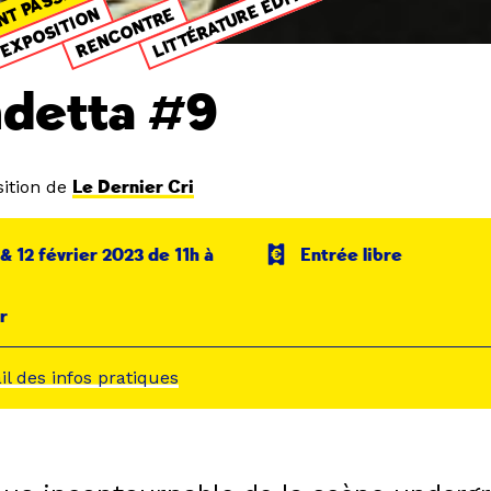
LITTÉRATURE ÉDITION
NT PASSÉ
EXPOSITION
RENCONTRE
detta #9
ition de
Le Dernier Cri
 & 12 février 2023 de 11h à
Entrée libre
r
ail des infos pratiques