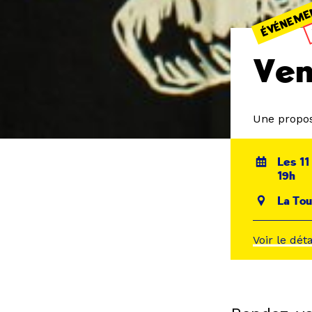
ÉVÉNEME
Ven
Une propos
Les 11
19h
La Tou
Voir le dét