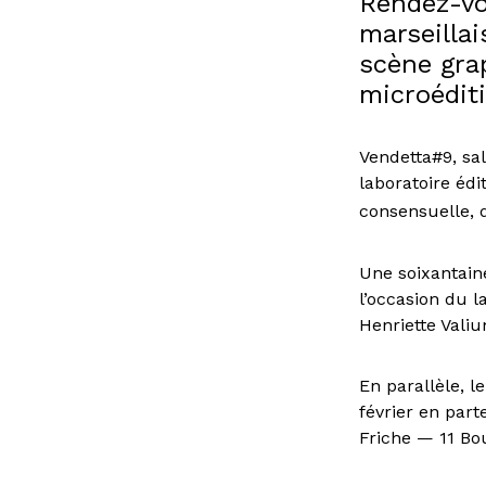
Rendez-vo
marseillai
scène gra
microédit
Vendetta#9, sa
laboratoire édi
consensuelle, d
Une soixantain
l’occasion du 
Henriette Vali
En parallèle, 
février en part
Friche — 11 Bo