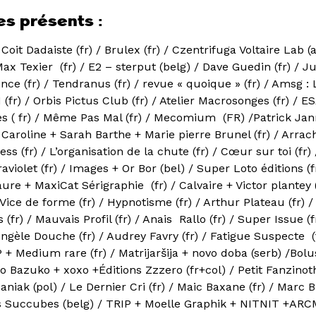
es présents :
/ Coit Dadaiste (fr) / Brulex (fr) / Czentrifuga Voltaire Lab (
Max Texier (fr) / E2 – sterput (belg) / Dave Guedin (fr) / J
ence (fr) / Tendranus (fr) / revue « quoique » (fr) / Amsg : 
N (fr) / Orbis Pictus Club (fr) / Atelier Macrosonges (fr) / 
s ( fr) / Même Pas Mal (fr) / Mecomium (FR) /Patrick Jann
aroline + Sarah Barthe + Marie pierre Brunel (fr) / Arrach
ess (fr) / L’organisation de la chute (fr) / Cœur sur toi (fr) 
traviolet (fr) / Images + Or Bor (bel) / Super Loto éditions 
saure + MaxiCat Sérigraphie (fr) / Calvaire + Victor plantey 
 Vice de forme (fr) / Hypnotisme (fr) / Arthur Plateau (fr) /
(fr) / Mauvais Profil (fr) / Anais Rallo (fr) / Super Issue (f
Angèle Douche (fr) / Audrey Favry (fr) / Fatigue Suspecte (
P + Medium rare (fr) / Matrijaršija + novo doba (serb) /Bolu
o Bazuko + xoxo +Éditions Zzzero (fr+col) / Petit Fanzino
Janiak (pol) / Le Dernier Cri (fr) / Maic Baxane (fr) / Marc
des Succubes (belg) / TRIP + Moelle Graphik + NITNIT +A