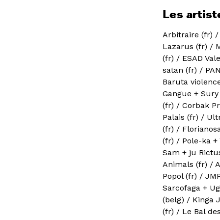
Les artist
Arbitraire (fr) 
Lazarus (fr) / 
(fr) / ESAD Val
satan (fr) / PA
Baruta violence
Gangue + Sury C
(fr) / Corbak Pr
Palais (fr) / Ul
(fr) / Floriano
(fr) / Pole-ka +
Sam + ju Rictus 
Animals (fr) / 
Popol (fr) / JM
Sarcofaga + Ug
(belg) / Kinga 
(fr) / Le Bal 