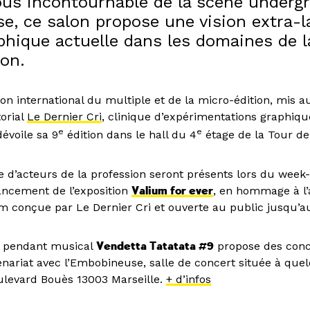
us incontournable de la scène underg
se, ce salon propose une vision extra-l
phique actuelle dans les domaines de l
ion.
lon international du multiple et de la micro-édition, mis 
torial
Le Dernier Cri
, clinique d’expérimentations graphiq
e
e
évoile sa 9
édition dans le hall du 4
étage de la Tour de 
e d’acteurs de la profession seront présents lors du week
lancement de l’exposition
Valium for ever
, en hommage à l’a
um conçue par Le Dernier Cri et ouverte au public jusqu’a
le pendant musical
Vendetta Tatatata #9
propose des conce
enariat avec l’Embobineuse, salle de concert située à que
ulevard Bouès 13003 Marseille.
+ d’infos