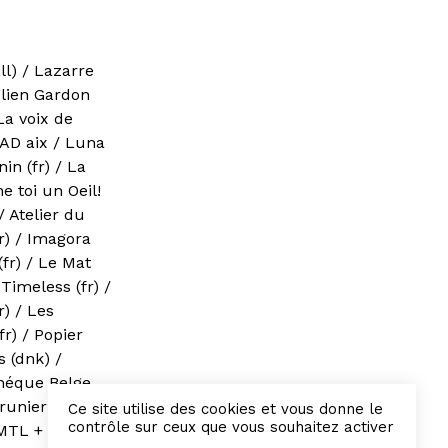
all) / Lazarre
ulien Gardon
La voix de
ESAD aix / Luna
in (fr) / La
e toi un Oeil!
/ Atelier du
(fr) / Imagora
(fr) / Le Mat
 Timeless (fr) /
r) / Les
fr) / Popier
s (dnk) /
théque Belge
 Brunier Mestas
Ce site utilise des cookies et vous donne le
contrôle sur ceux que vous souhaitez activer
RCMTL + Coup