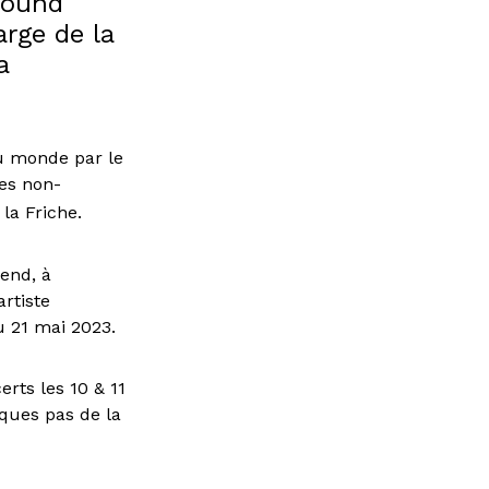
round
arge de la
a
au monde par le
ues non-
la Friche.
-end, à
rtiste
u 21 mai 2023.
rts les 10 & 11
lques pas de la