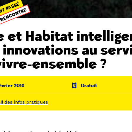
NT PASSÉ
RENCONTRE
e et Habitat intellige
 innovations au serv
vivre-ensemble ?
février 2016
Gratuit
ail des infos pratiques