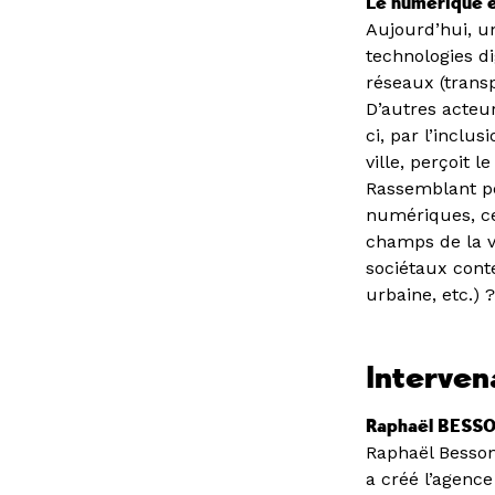
Le numérique es
Aujourd’hui, un
technologies di
réseaux (transpo
D’autres acteur
ci, par l’inclu
ville, perçoit 
Rassemblant pe
numériques, ce
champs de la vi
sociétaux conte
urbaine, etc.) 
Interven
Raphaël BESSON,
Raphaël Besson
a créé l’agence