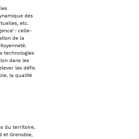
 les
 dynamique des
tuelles, etc.
ence’ : celle-
stion de la
citoyenneté.
es technologies
ion dans les
elever les défis
le, la qualité
 du territoire,
d et Grenoble,