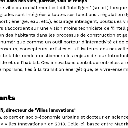
t dans nos vies, partout, tout le temps.
e ville ou un bâtiment est dit ‘intelligent’ (smart) lorsque
gitales sont intégrées à toutes ses fonctions : régulation
rt ; énergie, eau, etc.), éclairage intelligent, boutiques vir
s s’accordent sur une vision moins techniciste de ‘l’intellig
sion des habitants dans les processus de construction et ge
le numérique comme un outil porteur d’interactivité et de 
nseurs, concepteurs, artistes et utilisateurs des nouvell
tte table-ronde questionnera les enjeux de leur introduct
lle et de l’habitat. Ces innovations contribueront-elles à r
mporains, liés à la transition énergétique, le vivre-ensemb
?
ants
 directeur de ‘Villes Innovations’
, expert en socio-économie urbaine et docteur en sciences
 « Villes Innovations » en 2013. Celle-ci, basée entre Madri