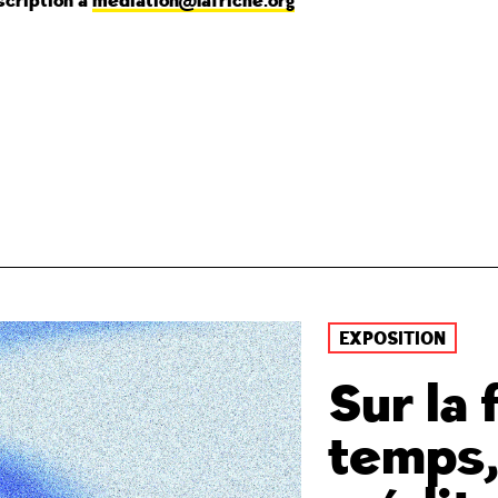
nscription à
mediation@lafriche.org
EXPOSITION
Sur la 
temps,