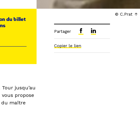
© C.Prat
on du billet
ons
Partager
Copier le lien
a Tour jusqu’au
he vous propose
 du maître