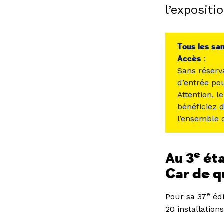
l’expositi
Tous les sam
Accès
:
Sans réserva
d’entrée pou
Attention, l
bénéficiez de
l’ensemble 
e
Au 3
éta
Car de qu
e
Pour sa 37
édi
20 installations