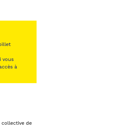
illet
i vous
 accès à
 collective de