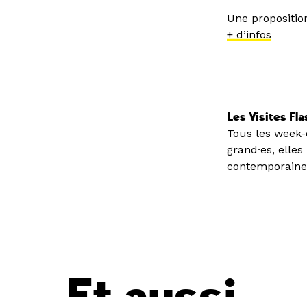
Une propositi
+ d’infos
Les Visites Fla
Tous les week-e
grand·es, elles
contemporaine
Et aussi