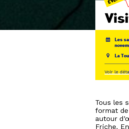
Visi
Les sa
novem
La Tou
Voir le dét
Tous les 
format de
autour d’
Friche. E