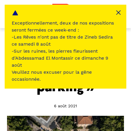
Panneau de gestion des cookies
MENU
Exceptionnellement, deux de nos expositions
seront fermées ce week-end :
-Les Rêves n'ont pas de titre de Zineb Sedira
Nous la Friche
ce samedi 8 août
-Sur les ruines, les pierres fleurissent
EN SON ET EN IMAGE
d'Abdessamad El Montassir ce dimanche 9
août
« Ceci n’est pas un
Veuillez nous excuser pour la gêne
occasionnée.
parking »
6 août 2021